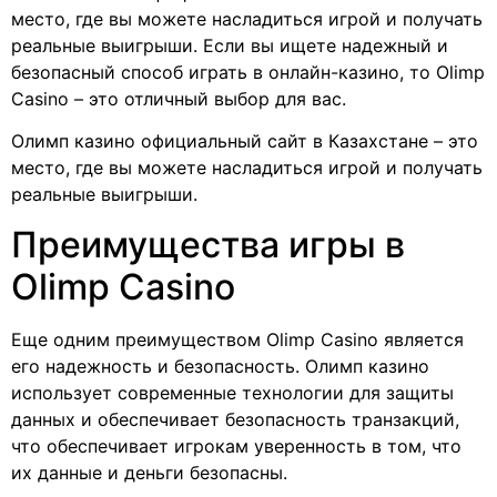
место, где вы можете насладиться игрой и получать
реальные выигрыши. Если вы ищете надежный и
безопасный способ играть в онлайн-казино, то Olimp
Casino – это отличный выбор для вас.
Олимп казино официальный сайт в Казахстане – это
место, где вы можете насладиться игрой и получать
реальные выигрыши.
Преимущества игры в
Olimp Casino
Еще одним преимуществом Olimp Casino является
его надежность и безопасность. Олимп казино
использует современные технологии для защиты
данных и обеспечивает безопасность транзакций,
что обеспечивает игрокам уверенность в том, что
их данные и деньги безопасны.