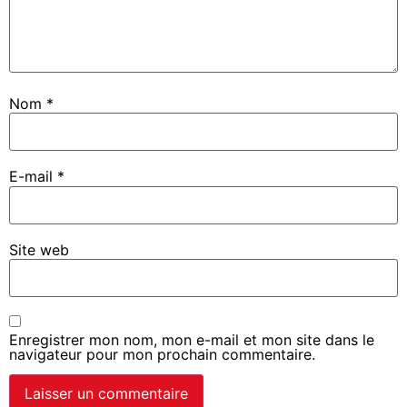
Nom
*
E-mail
*
Site web
Enregistrer mon nom, mon e-mail et mon site dans le
navigateur pour mon prochain commentaire.