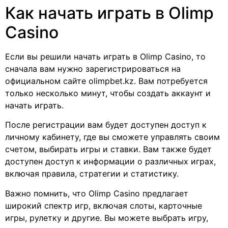
Как начать играть в Olimp
Casino
Если вы решили начать играть в Olimp Casino, то
сначала вам нужно зарегистрироваться на
официальном сайте olimpbet.kz. Вам потребуется
только несколько минут, чтобы создать аккаунт и
начать играть.
После регистрации вам будет доступен доступ к
личному кабинету, где вы сможете управлять своим
счетом, выбирать игры и ставки. Вам также будет
доступен доступ к информации о различных играх,
включая правила, стратегии и статистику.
Важно помнить, что Olimp Casino предлагает
широкий спектр игр, включая слоты, карточные
игры, рулетку и другие. Вы можете выбрать игру,