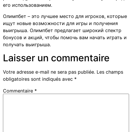
его использованием.
Олимпбет – это лучшее место для игроков, которые
ищут новые возможности для игры и получения
выигрыша. Олимпбет предлагает широкий спектр
бонусов и акций, чтобы помочь вам начать играть и
получать выигрыша.
Laisser un commentaire
Votre adresse e-mail ne sera pas publiée.
Les champs
obligatoires sont indiqués avec
*
Commentaire
*