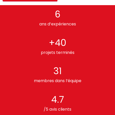
6
ans d’expériences
+40
projets terminés
31
membres dans l’équipe
4.7
/5 avis clients