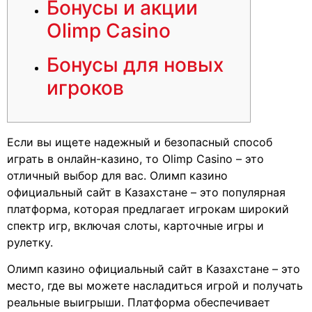
Бонусы и акции
Olimp Casino
Бонусы для новых
игроков
Если вы ищете надежный и безопасный способ
играть в онлайн-казино, то Olimp Casino – это
отличный выбор для вас. Олимп казино
официальный сайт в Казахстане – это популярная
платформа, которая предлагает игрокам широкий
спектр игр, включая слоты, карточные игры и
рулетку.
Олимп казино официальный сайт в Казахстане – это
место, где вы можете насладиться игрой и получать
реальные выигрыши. Платформа обеспечивает