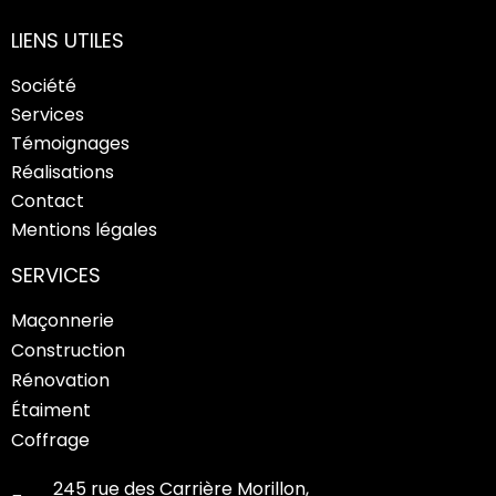
LIENS UTILES
Société
Services
Témoignages
Réalisations
Contact
Mentions légales
SERVICES
Maçonnerie
Construction
Rénovation
Étaiment
Coffrage
245 rue des Carrière Morillon,