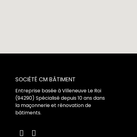
SOCIÉTÉ CM BÂTIMENT
Entreprise basée à Villeneuve Le Roi
(94290) Spécialisé depuis 10 ans dans
la maçonnerie et rénovation de
bâtiments.