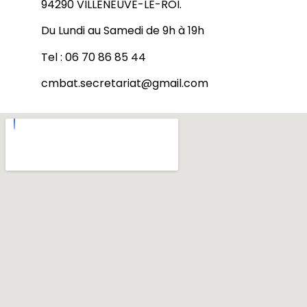
94290 VILLENEUVE-LE-ROI.
Du Lundi au Samedi de 9h à 19h
Tel : 06 70 86 85 44
cmbat.secretariat@gmail.com