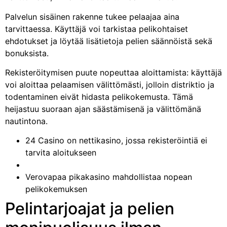
Palvelun sisäinen rakenne tukee pelaajaa aina
tarvittaessa. Käyttäjä voi tarkistaa pelikohtaiset
ehdotukset ja löytää lisätietoja pelien säännöistä sekä
bonuksista.
Rekisteröitymisen puute nopeuttaa aloittamista: käyttäjä
voi aloittaa pelaamisen välittömästi, jolloin distriktio ja
todentaminen eivät hidasta pelikokemusta. Tämä
heijastuu suoraan ajan säästämisenä ja välittömänä
nautintona.
24 Casino on nettikasino, jossa rekisteröintiä ei
tarvita aloitukseen
Verovapaa pikakasino mahdollistaa nopean
pelikokemuksen
Pelintarjoajat ja pelien