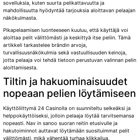
sovelluksia, kuten suurta pelikattavuutta ja
mahdollisuutta hyödyntää tarjouksia aloittavan pelaajan
näkökulmasta.
Pikapelaamisen luonteeseen kuuluu, että käyttäjä voi
aloittaa pelit välittömästi ja keskittyä itse peliin. Tämä
artikkeli tarkastelee brändin arvoja,
turvallisuusnäkökulmia sekä vastuullisuuden keinoja,
jotta pelaaja voi tehdä tietoon perustuvan valinnan pelin
aloittamisesta.
Tiltin ja hakuominaisuudet
nopeaan pelien löytämiseen
Käyttöliittymä 24 Casinolla on suunniteltu selkeäksi ja
helppokäyttöiseksi, jolloin pelaaja löytää tarvitsemansa
nopeasti. Nav in sanoo suoran reitin etusivulle ja
hakutoiminnot auttavat löytämään suosituimmat pelit
välittömästi, mikä vähentää turhaa klikkailua.