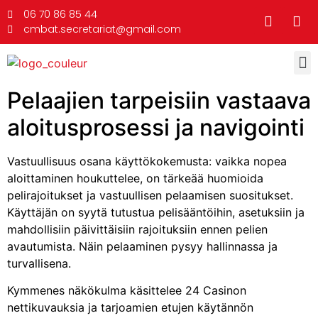
06 70 86 85 44
cmbat.secretariat@gmail.com
Pelaajien tarpeisiin vastaava
aloitusprosessi ja navigointi
Vastuullisuus osana käyttökokemusta: vaikka nopea
aloittaminen houkuttelee, on tärkeää huomioida
pelirajoitukset ja vastuullisen pelaamisen suositukset.
Käyttäjän on syytä tutustua pelisääntöihin, asetuksiin ja
mahdollisiin päivittäisiin rajoituksiin ennen pelien
avautumista. Näin pelaaminen pysyy hallinnassa ja
turvallisena.
Kymmenes näkökulma käsittelee 24 Casinon
nettikuvauksia ja tarjoamien etujen käytännön