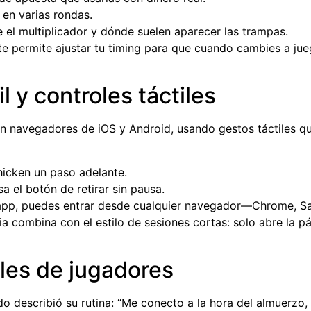
r en varias rondas.
 el multiplicador y dónde suelen aparecer las trampas.
te permite ajustar tu timing para que cuando cambies a juego
 y controles táctiles
en navegadores de iOS y Android, usando gestos táctiles 
icken un paso adelante.
a el botón de retirar sin pausa.
app, puedes entrar desde cualquier navegador—Chrome, Saf
a combina con el estilo de sesiones cortas: solo abre la p
les de jugadores
do describió su rutina: “Me conecto a la hora del almuerzo