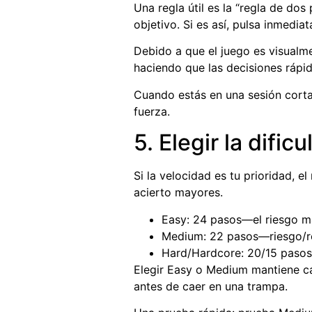
Una regla útil es la “regla de do
objetivo. Si es así, pulsa inmedia
Debido a que el juego es visualm
haciendo que las decisiones rápid
Cuando estás en una sesión corta
fuerza.
5. Elegir la difi
Si la velocidad es tu prioridad, 
acierto mayores.
Easy: 24 pasos—el riesgo m
Medium: 22 pasos—riesgo/r
Hard/Hardcore: 20/15 pasos
Elegir Easy o Medium mantiene c
antes de caer en una trampa.