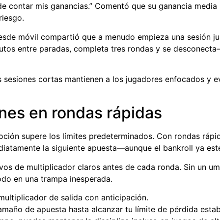
 de contar mis ganancias.” Comentó que su ganancia media
riesgo.
desde móvil compartió que a menudo empieza una sesión ju
nutos entre paradas, completa tres rondas y se desconect
s sesiones cortas mantienen a los jugadores enfocados y 
nes en rondas rápidas
oción supere los límites predeterminados. Con rondas rápida
iatamente la siguiente apuesta—aunque el bankroll ya est
ivos de multiplicador claros antes de cada ronda. Sin un um
odo en una trampa inesperada.
ultiplicador de salida con anticipación.
maño de apuesta hasta alcanzar tu límite de pérdida estab