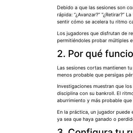
Debido a que las sesiones son c
rápida: “¿Avanzar?” “¿Retirar?” L
sentir cómo se acelera tu ritmo c
Los jugadores que disfrutan de 
permitiéndoles probar múltiples e
2. Por qué funci
Las sesiones cortas mantienen tu
menos probable que persigas pérd
Investigaciones muestran que los
disciplina con su bankroll. El ri
aburrimiento y más probable que s
En la práctica, un jugador puede
ya sea que haya ganado o perdi
3. Configura tu r