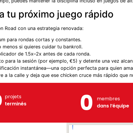
po, puedes mantener la disciplina incluso en juegos de alt
ra tu próximo juego rápido
ken Road con una estrategia renovada:
ium para rondas cortas y constantes.
 menos si quieres cuidar tu bankroll.
plicador de 1.5x–2x antes de cada ronda.
 para la sesión (por ejemplo, €5) y detente una vez alca
ificación instantánea—una opción perfecta para quien ama 
e a la calle y deja que ese chicken cruce más rápido que n
0
0
projets
membres
terminés
dans l’équipe