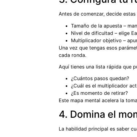
Antes de comenzar, decide estas 
Tamaño de la apuesta – mant
Nivel de dificultad – elige 
Multiplicador objetivo – apu
Una vez que tengas esos parámet
cada ronda.
Aquí tienes una lista rápida que 
¿Cuántos pasos quedan?
¿Cuál es el multiplicador act
¿Es momento de retirar?
Este mapa mental acelera la toma 
4. Domina el mom
La habilidad principal es saber c