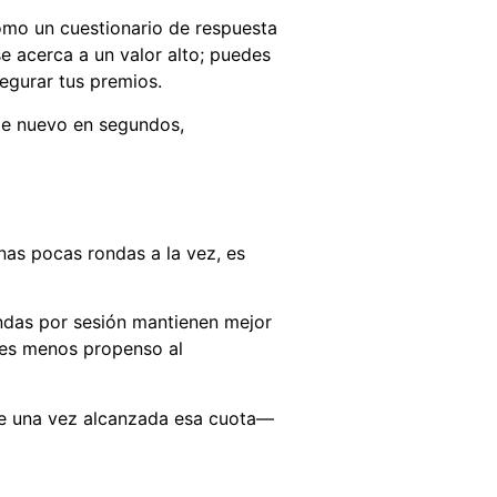
mo un cuestionario de respuesta
e acerca a un valor alto; puedes
segurar tus premios.
de nuevo en segundos,
nas pocas rondas a la vez, es
ondas por sesión mantienen mejor
eres menos propenso al
rse una vez alcanzada esa cuota—