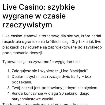
Live Casino: szybkie
wygrane w czasie
rzeczywistym
Live casino stanowi alternatywę dla slotów, która nadal
respektuje ograniczenia krótkich sesji. Gry takie jak live
blackjack czy roulette są zaprojektowane do szybkiego
podejmowania decyzji.
Typowa sesja na żywo może wyglądać tak:
Zalogujesz się i wybierasz „Live Blackjack”.
Dealer natychmiast rozdaje dwie karty – bez
poczekalni.
Twój zakład jest postawiony jednym kliknięciem.
Runda kończy się w ciągu 30 sekund, dając
natychmiastowe wyniki.
Ten tempo utrzymuje wysoki poziom adrenaliny,