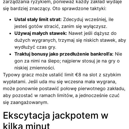
zarządzania ryzykiem, ponieważ każdy zakład wydaje
się bardziej znaczący. Oto sprawdzone taktyki:
Ustal stały limit strat:
Zdecyduj wcześniej, ile
jesteś gotów stracić, zanim się wyłączysz.
Używaj małych stawek:
Nawet jeśli dążysz do
dużych wygranych, trzymaj się niskich stawek, aby
wydłużyć czas gry.
Traktuj bonusy jako przedłużenie bankroll’a:
Nie
gon za nimi na ślepo; najpierw stosuj je na gry o
niskiej zmienności.
Typowy gracz może ustalić limit €8 na slot z szybkim
wypłatami. Jeśli uda mu się wczesna mała wygrana,
może ponownie postawić połowę pierwotnego zakładu,
aby pozostać w ramach limitów, a jednocześnie czuć
się zaangażowanym.
Ekscytacja jackpotem w
kilka minut