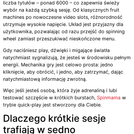
liczba tytułów – ponad 6000 – co zapewnia świeży
wybór na każdą szybką sesję. Od klasycznych fruit
machines po nowoczesne video slots, różnorodność
utrzymuje wysokie napięcie. Układ jest przyjazny dla
użytkownika, pozwalając od razu przejść do spinning
wheel zamiast przeszukiwać nieskończone menu.
Gdy naciśniesz play, dźwięki i migające światła
natychmiast sygnalizują, że jesteś w środowisku pełnym
energii. Mechanika gry jest celowo prosta: jedno
kliknięcie, aby obrócić, i jedno, aby zatrzymać, dając
natychmiastową informację zwrotną.
Więc jeśli jesteś osobą, która żyje adrenaliną i lubi
testować szczęście w krótkich burstach,
Spinmama
w
trybie quick‑play jest stworzony dla Ciebie.
Dlaczego krótkie sesje
trafiają w sedno