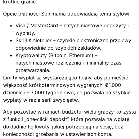
krótkie granie.
Opcje płatności Spinmama odpowiadają temu stylowi:
Visa / MasterCard – natychmiastowe depozyty i
wypłaty.
Skrill & Neteller – szybkie elektroniczne przelewy
odpowiednie do szybkich zakładów.
Kryptowaluty (Bitcoin, Ethereum) –
natychmiastowe rozliczenia i minimalny czas
przetwarzania.
Limity wypłat są wystarczająco hojny, aby pomieścić
większość krótkoterminowych wygranych: €1,000
dziennie i €3,000 tygodniowo, co pozwala na szybkie
wypłaty w razie serii zwycięstw.
Aby pozostać w ramach budżetu, wielu graczy korzysta
z funkcji „one‑click deposit”, która pozwala na wpłatę
dokładnie tej kwoty, jakiej potrzebują na sesję, bez
konieczności grzebania w ustawieniach konta.