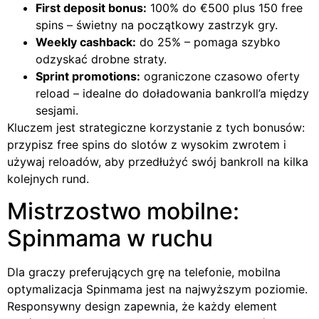
First deposit bonus:
100% do €500 plus 150 free
spins – świetny na początkowy zastrzyk gry.
Weekly cashback:
do 25% – pomaga szybko
odzyskać drobne straty.
Sprint promotions:
ograniczone czasowo oferty
reload – idealne do doładowania bankroll’a między
sesjami.
Kluczem jest strategiczne korzystanie z tych bonusów:
przypisz free spins do slotów z wysokim zwrotem i
używaj reloadów, aby przedłużyć swój bankroll na kilka
kolejnych rund.
Mistrzostwo mobilne:
Spinmama w ruchu
Dla graczy preferujących grę na telefonie, mobilna
optymalizacja Spinmama jest na najwyższym poziomie.
Responsywny design zapewnia, że każdy element