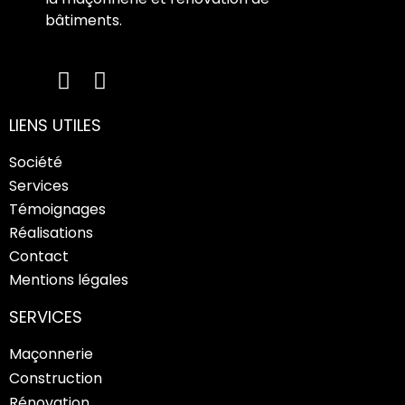
bâtiments.
LIENS UTILES
Société
Services
Témoignages
Réalisations
Contact
Mentions légales
SERVICES
Maçonnerie
Construction
Rénovation