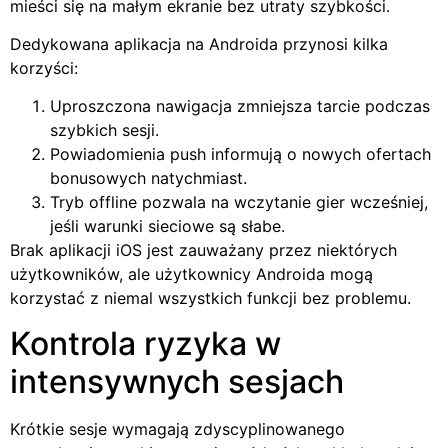
mieści się na małym ekranie bez utraty szybkości.
Dedykowana aplikacja na Androida przynosi kilka
korzyści:
Uproszczona nawigacja zmniejsza tarcie podczas
szybkich sesji.
Powiadomienia push informują o nowych ofertach
bonusowych natychmiast.
Tryb offline pozwala na wczytanie gier wcześniej,
jeśli warunki sieciowe są słabe.
Brak aplikacji iOS jest zauważany przez niektórych
użytkowników, ale użytkownicy Androida mogą
korzystać z niemal wszystkich funkcji bez problemu.
Kontrola ryzyka w
intensywnych sesjach
Krótkie sesje wymagają zdyscyplinowanego