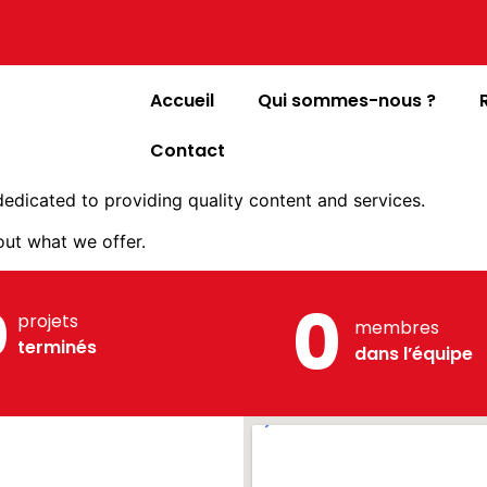
Accueil
Qui sommes-nous ?
Contact
edicated to providing quality content and services.
out what we offer.
0
0
projets
membres
terminés
dans l’équipe