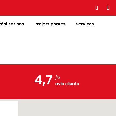
Réalisations
Projets phares
Services
4,7
/5
avis clients