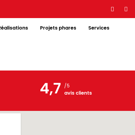
Réalisations
Projets phares
Services
4,7
/5
avis clients