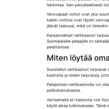
harkintaa. Vain perusteellisesti t
Verovapaat voitot ovat yksi suurim
kaikki voittosi ovat täysin verov
jäävät taskuusi, mikä on tietenkin
Kansainväliset nettikasinot tarjoav
Suomalaisille pelaajille on tärkeää
pelattavissa.
Miten löytää oma
Suositellut nettikasinot tarjoavat
kasinoita ja niiden tarjouksia, jot
Pelaaminen nettikasinoilla voi olla
pelikokemuksesta.
Vertaamalla eri kasinoita voit löyt
käytä aikaa tutkimukseen. Tämä 