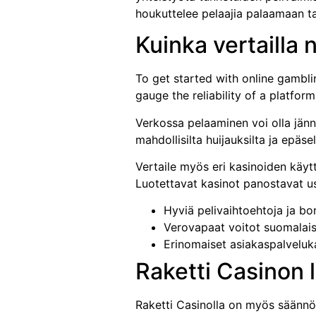
houkuttelee pelaajia palaamaan t
Kuinka vertailla
To get started with online gambli
gauge the reliability of a platfor
Verkossa pelaaminen voi olla jänni
mahdollisilta huijauksilta ja epäse
Vertaile myös eri kasinoiden käytt
Luotettavat kasinot panostavat us
Hyviä pelivaihtoehtoja ja bo
Verovapaat voitot suomalaisi
Erinomaiset asiakaspalveluk
Raketti Casinon 
Raketti Casinolla on myös säännöll