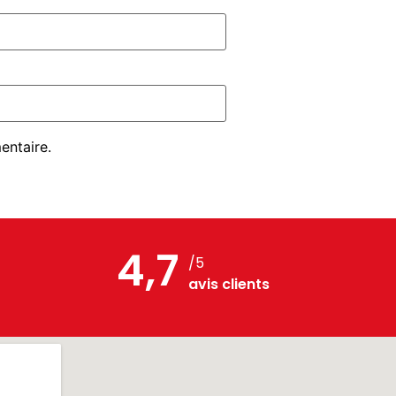
entaire.
4,7
/5
avis clients