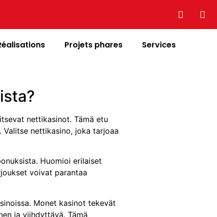
Réalisations
Projets phares
Services
ista?
litsevat nettikasinot. Tämä etu
 Valitse nettikasino, joka tarjoaa
bonuksista. Huomioi erilaiset
arjoukset voivat parantaa
kasinoissa. Monet kasinot tekevät
nen ja viihdyttävä. Tämä