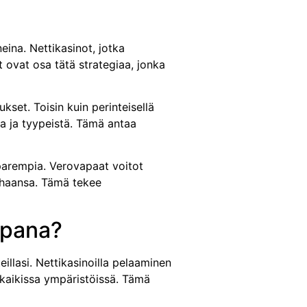
eina. Nettikasinot, jotka
t ovat osa tätä strategiaa, jonka
kset. Toisin kuin perinteisellä
ta ja tyypeistä. Tämä antaa
 parempia. Verovapaat voitot
rahaansa. Tämä tekee
apana?
eillasi. Nettikasinoilla pelaaminen
a kaikissa ympäristöissä. Tämä