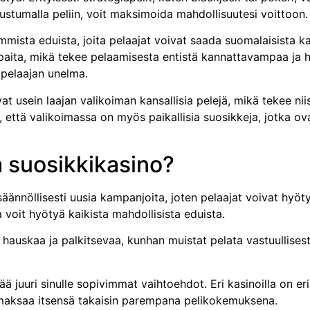
utustumalla peliin, voit maksimoida mahdollisuutesi voittoon.
mista eduista, joita pelaajat voivat saada suomalaisista ka
apaita, mikä tekee pelaamisesta entistä kannattavampaa ja 
 pelaajan unelma.
at usein laajan valikoiman kansallisia pelejä, mikä tekee nii
, että valikoimassa on myös paikallisia suosikkeja, jotka ova
 suosikkikasino?
 säännöllisesti uusia kampanjoita, joten pelaajat voivat hyöt
ta voit hyötyä kaikista mahdollisista eduista.
 hauskaa ja palkitsevaa, kunhan muistat pelata vastuullisesti.
ää juuri sinulle sopivimmat vaihtoehdot. Eri kasinoilla on eri
maksaa itsensä takaisin parempana pelikokemuksena.