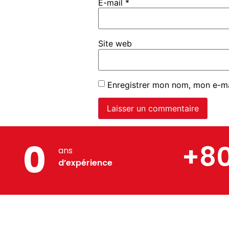
E-mail
*
Site web
Enregistrer mon nom, mon e-ma
0
+8
ans
d’expérience