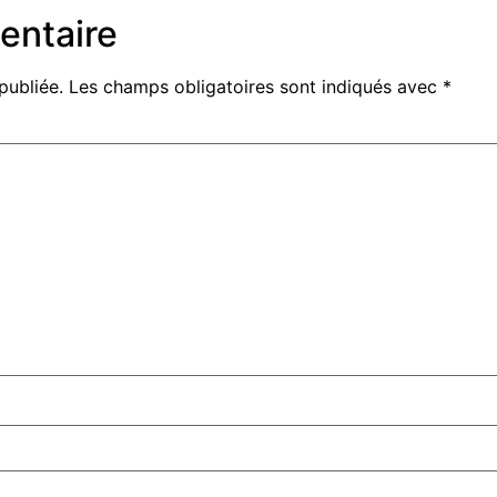
entaire
publiée.
Les champs obligatoires sont indiqués avec
*