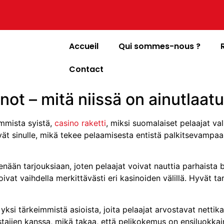
Accueil
Qui sommes-nous ?
Contact
not – mitä niissä on ainutlaatu
immista syistä,
casino raketti
, miksi suomalaiset pelaajat va
ävät sinulle, mikä tekee pelaamisesta entistä palkitsevampaa.
enään tarjouksiaan, joten pelaajat voivat nauttia parhaista 
oivat vaihdella merkittävästi eri kasinoiden välillä. Hyvät t
n yksi tärkeimmistä asioista, joita pelaajat arvostavat netti
stajien kanssa, mikä takaa, että pelikokemus on ensiluokkai