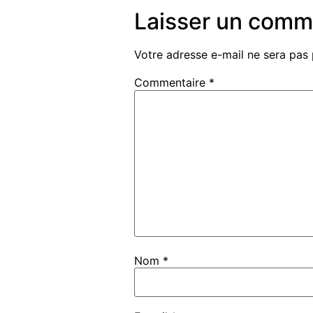
Laisser un comm
Votre adresse e-mail ne sera pas 
Commentaire
*
Nom
*