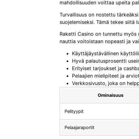
mahdollisuuden voittaa upeita palkin
Turvallisuus on nostettu tärkeäksi
suojelemiseksi. Tämä tekee siitä lu
Raketti Casino on tunnettu myös n
nauttia voitoistaan nopeasti ja v
Käyttäjäystävällinen käyttöli
Hyvä palautusprosentti usei
Erityiset tarjoukset ja cashb
Pelaajien mielipiteet ja arvio
Verkkosivusto, joka on help
Ominaisuus
Pelityypit
Pelaajaraportit