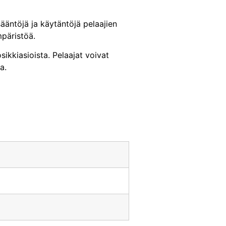
sääntöjä ja käytäntöjä pelaajien
mpäristöä.
ikkiasioista. Pelaajat voivat
a.