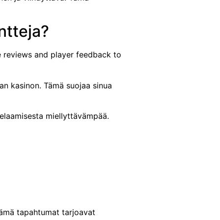
ntteja?
ne reviews and player feedback to
avan kasinon. Tämä suojaa sinua
 pelaamisesta miellyttävämpää.
s
 Nämä tapahtumat tarjoavat