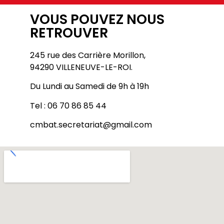
VOUS POUVEZ NOUS
RETROUVER
245 rue des Carrière Morillon,
94290 VILLENEUVE-LE-ROI.
Du Lundi au Samedi de 9h à 19h
Tel : 06 70 86 85 44
cmbat.secretariat@gmail.com