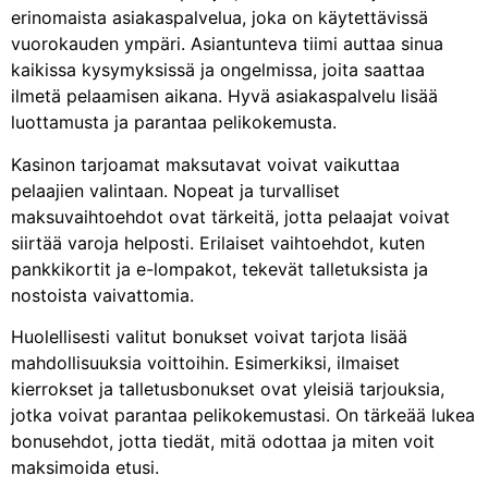
erinomaista asiakaspalvelua, joka on käytettävissä
vuorokauden ympäri. Asiantunteva tiimi auttaa sinua
kaikissa kysymyksissä ja ongelmissa, joita saattaa
ilmetä pelaamisen aikana. Hyvä asiakaspalvelu lisää
luottamusta ja parantaa pelikokemusta.
Kasinon tarjoamat maksutavat voivat vaikuttaa
pelaajien valintaan. Nopeat ja turvalliset
maksuvaihtoehdot ovat tärkeitä, jotta pelaajat voivat
siirtää varoja helposti. Erilaiset vaihtoehdot, kuten
pankkikortit ja e-lompakot, tekevät talletuksista ja
nostoista vaivattomia.
Huolellisesti valitut bonukset voivat tarjota lisää
mahdollisuuksia voittoihin. Esimerkiksi, ilmaiset
kierrokset ja talletusbonukset ovat yleisiä tarjouksia,
jotka voivat parantaa pelikokemustasi. On tärkeää lukea
bonusehdot, jotta tiedät, mitä odottaa ja miten voit
maksimoida etusi.