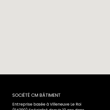
SOCIÉTÉ CM BÂTIMENT
Entreprise basée à Villeneuve Le Roi