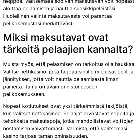
helppoa. Valitsemalla sopivan maksutavan voit nopeasti
aloittaa pelaamisen ja nauttia suosikkipeleistäsi.
Huolellinen valinta maksutavasta voi parantaa
pelikokemustasi merkittävästi.
Miksi maksutavat ovat
tärkeitä pelaajien kannalta?
Muista myös, että pelaamisen on tarkoitus olla hauskaa.
Valitse nettikasino, joka tarjoaa sinulle mieluisat pelit ja
jännityksen, jotta voit nauttia pelaamisesta ilman
paineita. Tämä on avain onnistuneeseen
pelikokemukseen.
Nopeat kotiutukset ovat yksi tärkeimmistä tekijöistä,
kun valitset nettikasinoa. Pelaajat arvostavat nopeita ja
tehokkaita maksutapoja, jotka mahdollistavat voittojen
nostamisen vaivattomasti. Varmista, että valitsemasi
kasino tarjoaa tämän ominaisuuden.