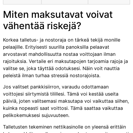
Miten maksutavat voivat
vähentää riskejä?
Korkea talletus- ja nostoraja on tärkeä tekijä monille
pelaajille. Erityisesti suurilla panoksilla pelaavat
arvostavat mahdollisuutta nostaa voittojaan ilman
rajoituksia. Vertaile eri maksutapojen tarjoamia rajoja ja
valitse se, joka täyttää odotuksesi. Näin voit nauttia
peleistä ilman turhaa stressiä nostorajoista.
Jos valitset pankkisiirron, varaudu odottamaan
voittojesi siirtymistä tilillesi. Tämä voi kestää useita
päiviä, joten valitsemasi maksutapa voi vaikuttaa siihen,
kuinka nopeasti saat voittosi. Tämä saattaa vaikuttaa
pelikokemuksesi sujuvuuteen.
Talletusten tekeminen nettikasinolle on yleensä erittäin