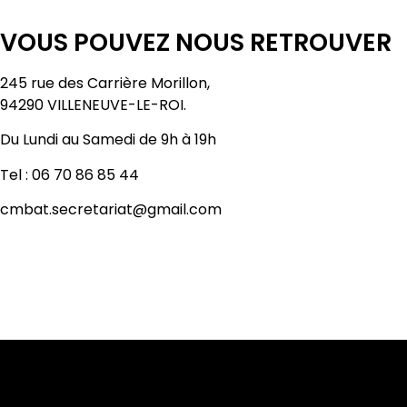
VOUS POUVEZ NOUS RETROUVER
245 rue des Carrière Morillon,
94290 VILLENEUVE-LE-ROI.
Du Lundi au Samedi de 9h à 19h
Tel : 06 70 86 85 44
cmbat.secretariat@gmail.com