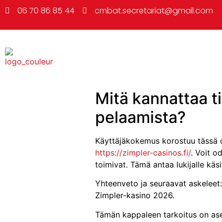
06 70 86 85 44
cmbat.secretariat@gmail.com
Mitä kannattaa 
pelaamista?
Käyttäjäkokemus korostuu tässä o
https://zimpler-casinos.fi/
. Voit o
toimivat. Tämä antaa lukijalle käsi
Yhteenveto ja seuraavat askeleet:
Zimpler-kasino 2026.
Tämän kappaleen tarkoitus on aset