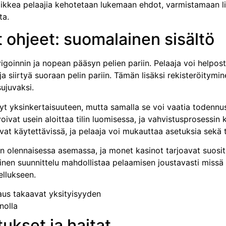
aikkea pelaajia kehotetaan lukemaan ehdot, varmistamaan l
ta.
et ohjeet: suomalainen sisältö
vigoinnin ja nopean pääsyn pelien pariin. Pelaaja voi helpos
, ja siirtyä suoraan pelin pariin. Tämän lisäksi rekisteröity
ujuvaksi.
nyt yksinkertaisuuteen, mutta samalla se voi vaatia todennu
oivat usein aloittaa tilin luomisessa, ja vahvistusprosessin
ovat käytettävissä, ja pelaaja voi mukauttaa asetuksia sekä
n olennaisessa asemassa, ja monet kasinot tarjoavat suosi
en suunnittelu mahdollistaa pelaamisen joustavasti missä t
ellukseen.
aus takaavat yksityisyyden
nolla
tukset ja haitat