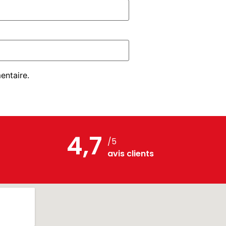
entaire.
4,7
/5
avis clients