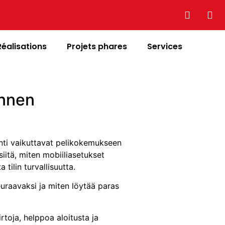
Réalisations
Projets phares
Services
ennen
nti vaikuttavat pelikokemukseen
siitä, miten mobiiliasetukset
 tilin turvallisuutta.
euraavaksi ja miten löytää paras
toja, helppoa aloitusta ja