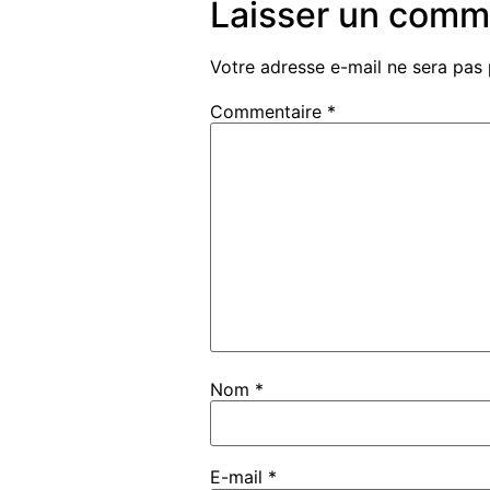
Laisser un comm
Votre adresse e-mail ne sera pas 
Commentaire
*
Nom
*
E-mail
*