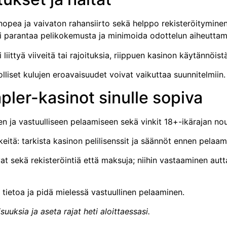
nopea ja vaivaton rahansiirto sekä helppo rekisteröityminen
 parantaa pelikokemusta ja minimoida odottelun aiheuttam
liittyä viiveitä tai rajoituksia, riippuen kasinon käytännöistä
olliset kulujen eroavaisuudet voivat vaikuttaa suunnitelmiin.
pler-kasinot sinulle sopiva
een ja vastuulliseen pelaamiseen sekä vinkit 18+-ikärajan n
rkeitä: tarkista kasinon pelilisenssit ja säännöt ennen pelaam
 sekä rekisteröintiä että maksuja; niihin vastaaminen autt
ä tietoa ja pidä mielessä vastuullinen pelaaminen.
uuksia ja aseta rajat heti aloittaessasi.