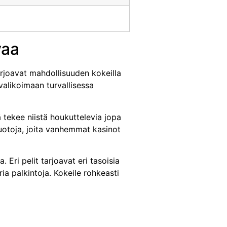
vaa
tarjoavat mahdollisuuden kokeilla
valikoimaan turvallisessa
 tekee niistä houkuttelevia jopa
muotoja, joita vanhemmat kasinot
. Eri pelit tarjoavat eri tasoisia
ria palkintoja. Kokeile rohkeasti