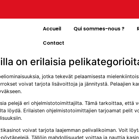
Accueil
Qui sommes-nous ?
Contact
lla on erilaisia pelikategorioit
a peliominaisuuksia, jotka tekevät pelaamisesta mielenkiintoi
rrokset voivat tarjota lisävoittoja ja jännitystä. Pelaajien ka
hyväkseen.
ia pelejä eri ohjelmistotoimittajilta. Tämä tarkoittaa, että vo
alta löydä. Erilaisten ohjelmistotoimittajien tarjoamat pelit
isuuksiin.
ettikasinot voivat tarjota laajemman pelivalikoiman. Voit lö
e-pöytäpelejä. Tällöin mahdollisuudet voittaa ja nauttia kasi