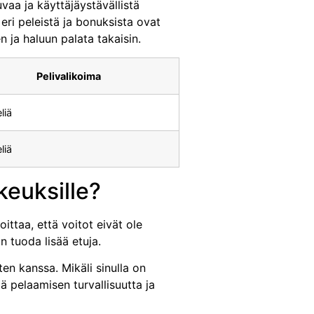
aa ja käyttäjäystävällistä
eri peleistä ja bonuksista ovat
 ja haluun palata takaisin.
Pelivalikoima
liä
liä
rkeuksille?
ittaa, että voitot eivät ole
n tuoda lisää etuja.
en kanssa. Mikäli sinulla on
 pelaamisen turvallisuutta ja