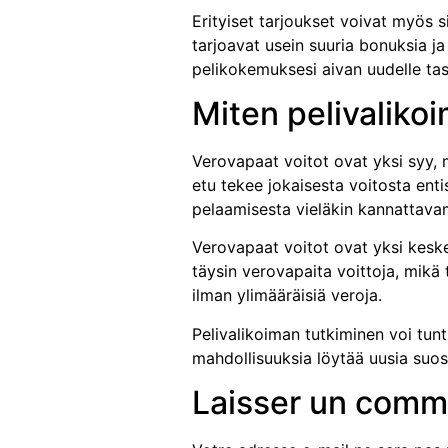
Erityiset tarjoukset voivat myös s
tarjoavat usein suuria bonuksia ja 
pelikokemuksesi aivan uudelle tas
Miten pelivaliko
Verovapaat voitot ovat yksi syy, 
etu tekee jokaisesta voitosta ent
pelaamisesta vieläkin kannattava
Verovapaat voitot ovat yksi keskei
täysin verovapaita voittoja, mikä
ilman ylimääräisiä veroja.
Pelivalikoiman tutkiminen voi tunt
mahdollisuuksia löytää uusia suosi
Laisser un comm