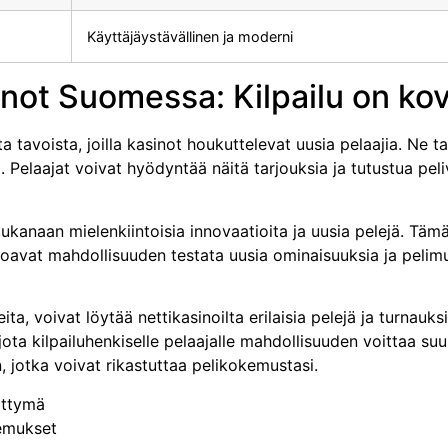
Käyttäjäystävällinen ja moderni
inot Suomessa: Kilpailu on ko
ta tavoista, joilla kasinot houkuttelevat uusia pelaajia. Ne 
. Pelaajat voivat hyödyntää näitä tarjouksia ja tutustua peli
ukanaan mielenkiintoisia innovaatioita ja uusia pelejä. Tämä
arjoavat mahdollisuuden testata uusia ominaisuuksia ja peli
ita, voivat löytää nettikasinoilta erilaisia pelejä ja turnauksia
jota kilpailuhenkiselle pelaajalle mahdollisuuden voittaa suu
in, jotka voivat rikastuttaa pelikokemustasi.
iittymä
kemukset