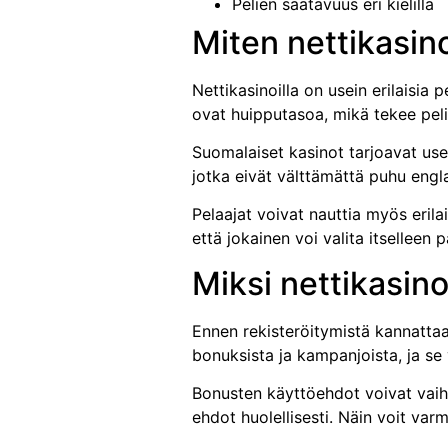
Pelien saatavuus eri kielillä
Miten nettikasino
Nettikasinoilla on usein erilaisia 
ovat huipputasoa, mikä tekee pel
Suomalaiset kasinot tarjoavat usei
jotka eivät välttämättä puhu englan
Pelaajat voivat nauttia myös erila
että jokainen voi valita itselleen 
Miksi nettikasin
Ennen rekisteröitymistä kannattaa
bonuksista ja kampanjoista, ja se
Bonusten käyttöehdot voivat vaih
ehdot huolellisesti. Näin voit var