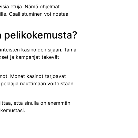
ivisia etuja. Nämä ohjelmat
ille. Osallistuminen voi nostaa
a pelikokemusta?
inteisten kasinoiden sijaan. Tämä
kset ja kampanjat tekevät
inot. Monet kasinot tarjoavat
pelaajia nauttimaan voitoistaan
oittaa, että sinulla on enemmän
kokemustasi.