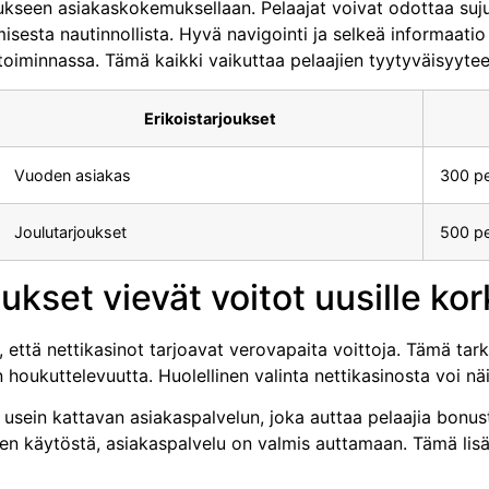
kseen asiakaskokemuksellaan. Pelaajat voivat odottaa sujuv
isesta nautinnollista. Hyvä navigointi ja selkeä informaatio 
toiminnassa. Tämä kaikki vaikuttaa pelaajien tyytyväisyyteen
Erikoistarjoukset
Vuoden asiakas
300 pe
Joulutarjoukset
500 pe
oukset vievät voitot uusille ko
, että nettikasinot tarjoavat verovapaita voittoja. Tämä tarko
 houkuttelevuutta. Huolellinen valinta nettikasinosta voi näi
 usein kattavan asiakaspalvelun, joka auttaa pelaajia bonust
en käytöstä, asiakaspalvelu on valmis auttamaan. Tämä lisää