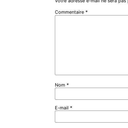
Votre adresse e-mail ne sera pas 
Commentaire
*
Nom
*
E-mail
*