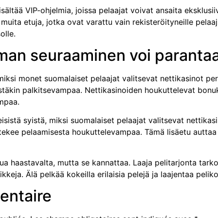
isältää VIP-ohjelmia, joissa pelaajat voivat ansaita eksklusi
muita etuja, jotka ovat varattu vain rekisteröityneille pelaaj
olle.
iman seuraaminen voi paranta
miksi monet suomalaiset pelaajat valitsevat nettikasinot per
istäkin palkitsevampaa. Nettikasinoiden houkuttelevat bonu
mpaa.
sistä syistä, miksi suomalaiset pelaajat valitsevat nettikas
 tekee pelaamisesta houkuttelevampaa. Tämä lisäetu auttaa 
ua haastavalta, mutta se kannattaa. Laaja pelitarjonta tark
kkeja. Älä pelkää kokeilla erilaisia pelejä ja laajentaa peli
entaire