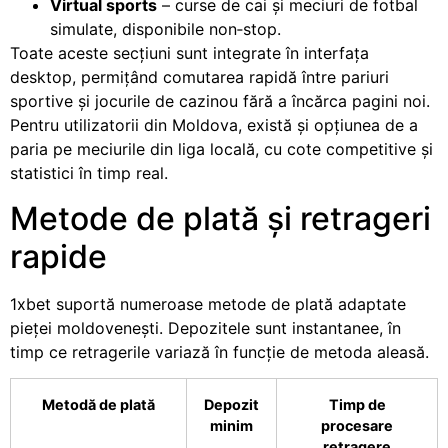
Virtual sports
– curse de cai și meciuri de fotbal
simulate, disponibile non‑stop.
Toate aceste secțiuni sunt integrate în interfața
desktop, permițând comutarea rapidă între pariuri
sportive și jocurile de cazinou fără a încărca pagini noi.
Pentru utilizatorii din Moldova, există și opțiunea de a
paria pe meciurile din liga locală, cu cote competitive și
statistici în timp real.
Metode de plată și retrageri
rapide
1xbet suportă numeroase metode de plată adaptate
pieței moldovenești. Depozitele sunt instantanee, în
timp ce retragerile variază în funcție de metoda aleasă.
Metodă de plată
Depozit
Timp de
minim
procesare
retragere