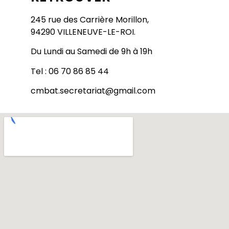
245 rue des Carrière Morillon,
94290 VILLENEUVE-LE-ROI.
Du Lundi au Samedi de 9h à 19h
Tel : 06 70 86 85 44
cmbat.secretariat@gmail.com