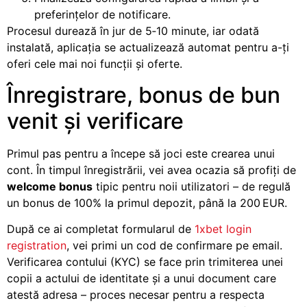
preferințelor de notificare.
Procesul durează în jur de 5‑10 minute, iar odată
instalată, aplicația se actualizează automat pentru a-ți
oferi cele mai noi funcții și oferte.
Înregistrare, bonus de bun
venit și verificare
Primul pas pentru a începe să joci este crearea unui
cont. În timpul înregistrării, vei avea ocazia să profiți de
welcome bonus
tipic pentru noii utilizatori – de regulă
un bonus de 100% la primul depozit, până la 200 EUR.
După ce ai completat formularul de
1xbet login
registration
, vei primi un cod de confirmare pe email.
Verificarea contului (KYC) se face prin trimiterea unei
copii a actului de identitate și a unui document care
atestă adresa – proces necesar pentru a respecta