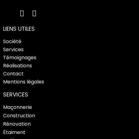
LIENS UTILES
Société
Services
Témoignages
Réalisations
Contact
Mentions légales
SERVICES
Maçonnerie
Construction
Rénovation
Étaiment