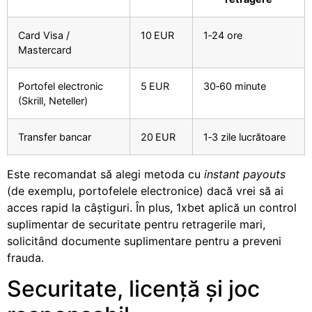
Card Visa /
10 EUR
1‑24 ore
Mastercard
Portofel electronic
5 EUR
30‑60 minute
(Skrill, Neteller)
Transfer bancar
20 EUR
1‑3 zile lucrătoare
Este recomandat să alegi metoda cu
instant payouts
(de exemplu, portofelele electronice) dacă vrei să ai
acces rapid la câștiguri. În plus, 1xbet aplică un control
suplimentar de securitate pentru retragerile mari,
solicitând documente suplimentare pentru a preveni
frauda.
Securitate, licență și joc