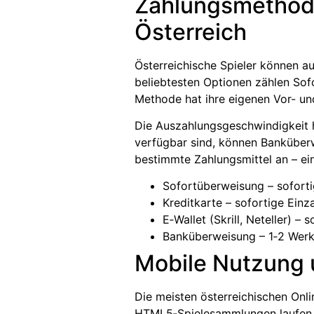
Zahlungsmethode
Österreich
Österreichische Spieler können au
beliebtesten Optionen zählen Sofo
Methode hat ihre eigenen Vor- und
Die Auszahlungsgeschwindigkeit 
verfügbar sind, können Banküberw
bestimmte Zahlungsmittel an – ei
Sofortüberweisung – sofort
Kreditkarte – sofortige Ein
E‑Wallet (Skrill, Neteller) 
Banküberweisung – 1‑2 Werk
Mobile Nutzung 
Die meisten österreichischen Onl
HTML5‑Spielesammlungen laufen pr