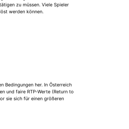
 tätigen zu müssen. Viele Spieler
elöst werden können.
n Bedingungen her. In Österreich
nen und faire RTP‑Werte (Return to
or sie sich für einen größeren