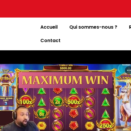
Accueil
Qui sommes-nous ?
Contact