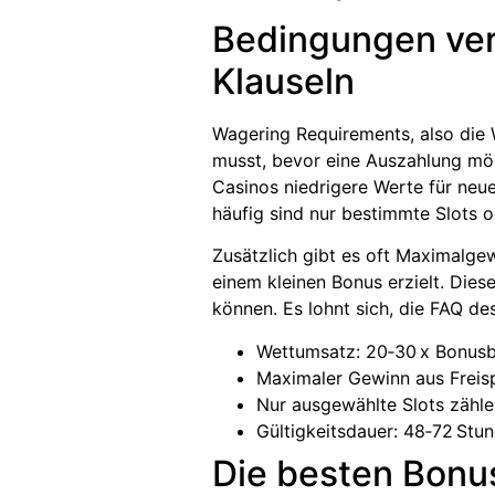
Bedingungen ver
Klauseln
Wagering Requirements, also die 
musst, bevor eine Auszahlung mög
Casinos niedrigere Werte für neue
häufig sind nur bestimmte Slots 
Zusätzlich gibt es oft Maximalgew
einem kleinen Bonus erzielt. Die
können. Es lohnt sich, die FAQ d
Wettumsatz: 20‑30 x Bonus
Maximaler Gewinn aus Freisp
Nur ausgewählte Slots zähle
Gültigkeitsdauer: 48‑72 Stu
Die besten Bonu