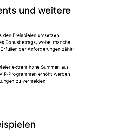
nts und weitere
s den Freispielen umsetzen
 des Bonusbetrags, wobei manche
 Erfüllen der Anforderungen zählt;
 Spieler extrem hohe Summen aus
ei VIP‑Programmen erhöht werden
nkungen zu vermeiden.
ispielen