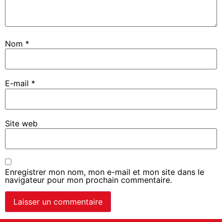
Nom
*
E-mail
*
Site web
Enregistrer mon nom, mon e-mail et mon site dans le
navigateur pour mon prochain commentaire.