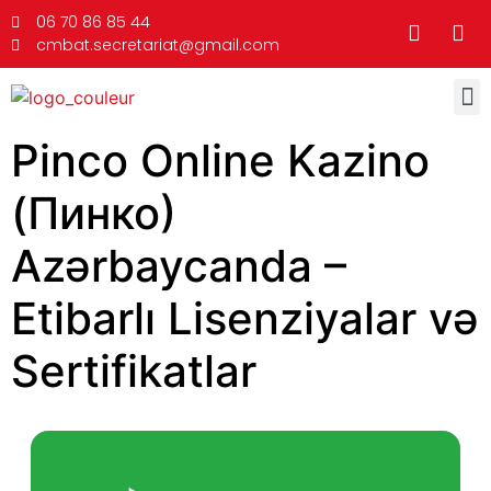
06 70 86 85 44
cmbat.secretariat@gmail.com
Pinco Online Kazino
(Пинко)
Azərbaycanda –
Etibarlı Lisenziyalar və
Sertifikatlar