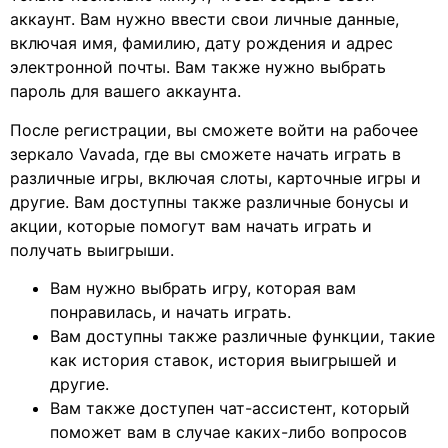
аккаунт. Вам нужно ввести свои личные данные,
включая имя, фамилию, дату рождения и адрес
электронной почты. Вам также нужно выбрать
пароль для вашего аккаунта.
После регистрации, вы сможете войти на рабочее
зеркало Vavada, где вы сможете начать играть в
различные игры, включая слоты, карточные игры и
другие. Вам доступны также различные бонусы и
акции, которые помогут вам начать играть и
получать выигрыши.
Вам нужно выбрать игру, которая вам
понравилась, и начать играть.
Вам доступны также различные функции, такие
как история ставок, история выигрышей и
другие.
Вам также доступен чат-ассистент, который
поможет вам в случае каких-либо вопросов