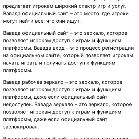
предлагает игрокам широкий спектр игр и услуг.
Вавада официальный сайт – это место, где игроки
могут найти все, что они ищут.
Вавада официальный сайт – это зеркало, которое
позволяет игрокам доступ к играм и функциям
платформы. Вавада вход – это процесс регистрации
на официальном сайте, который позволяет игрокам
начать играть и получать доступ к функциям
платформы.
Вавада рабочее зеркало – это зеркало, которое
позволяет игрокам доступ к играм и функциям
платформы, даже если официальный сайт
недоступен. Вавада зеркало – это зеркало, которое
позволяет игрокам доступ к играм и функциям
платформы, даже если официальный сайт
заблокирован.
Вавада официальный сайт – это место, где игроки