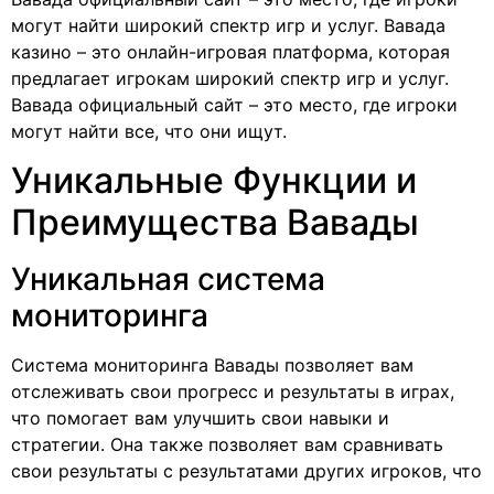
могут найти широкий спектр игр и услуг. Вавада
казино – это онлайн-игровая платформа, которая
предлагает игрокам широкий спектр игр и услуг.
Вавада официальный сайт – это место, где игроки
могут найти все, что они ищут.
Уникальные Функции и
Преимущества Вавады
Уникальная система
мониторинга
Система мониторинга Вавады позволяет вам
отслеживать свои прогресс и результаты в играх,
что помогает вам улучшить свои навыки и
стратегии. Она также позволяет вам сравнивать
свои результаты с результатами других игроков, что