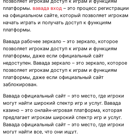
позволяет игрокам доступ к играм и функциям
платформы.
вавада вход
– это процесс регистрации
на официальном сайте, который позволяет игрокам
начать играть и получать доступ к функциям
платформы.
Вавада рабочее зеркало – это зеркало, которое
позволяет игрокам доступ к играм и функциям
платформы, даже если официальный сайт
недоступен. Вавада зеркало – это зеркало, которое
позволяет игрокам доступ к играм и функциям
платформы, даже если официальный сайт
заблокирован.
Вавада официальный сайт – это место, где игроки
могут найти широкий спектр игр и услуг. Вавада
казино – это онлайн-игровая платформа, которая
предлагает игрокам широкий спектр игр и услуг.
Вавада официальный сайт – это место, где игроки
могут найти все, что они ищут.