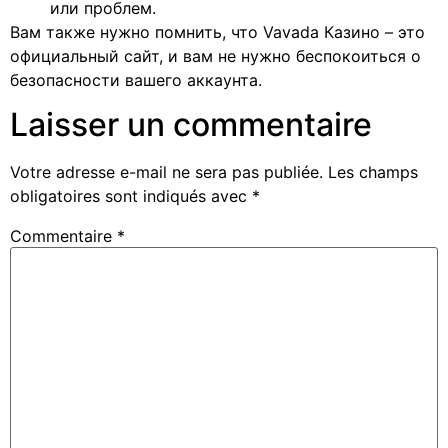
или проблем.
Вам также нужно помнить, что Vavada Казино – это
официальный сайт, и вам не нужно беспокоиться о
безопасности вашего аккаунта.
Laisser un commentaire
Votre adresse e-mail ne sera pas publiée.
Les champs
obligatoires sont indiqués avec
*
Commentaire
*