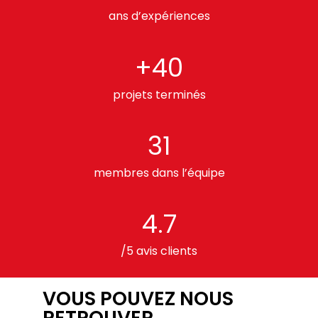
ans d’expériences
+40
projets terminés
31
membres dans l’équipe
4.7
/5 avis clients
VOUS POUVEZ NOUS
RETROUVER