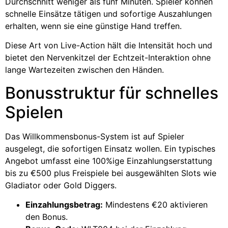
Durchschnitt weniger als fünf Minuten. Spieler können
schnelle Einsätze tätigen und sofortige Auszahlungen
erhalten, wenn sie eine günstige Hand treffen.
Diese Art von Live-Action hält die Intensität hoch und
bietet den Nervenkitzel der Echtzeit-Interaktion ohne
lange Wartezeiten zwischen den Händen.
Bonusstruktur für schnelles
Spielen
Das Willkommensbonus-System ist auf Spieler
ausgelegt, die sofortigen Einsatz wollen. Ein typisches
Angebot umfasst eine 100%ige Einzahlungserstattung
bis zu €500 plus Freispiele bei ausgewählten Slots wie
Gladiator oder Gold Diggers.
Einzahlungsbetrag:
Mindestens €20 aktivieren
den Bonus.