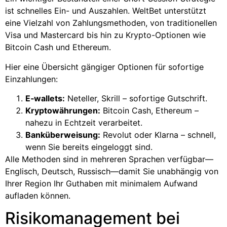
ist schnelles Ein- und Auszahlen. WeltBet unterstützt
eine Vielzahl von Zahlungsmethoden, von traditionellen
Visa und Mastercard bis hin zu Krypto-Optionen wie
Bitcoin Cash und Ethereum.
Hier eine Übersicht gängiger Optionen für sofortige
Einzahlungen:
E‑wallets:
Neteller, Skrill – sofortige Gutschrift.
Kryptowährungen:
Bitcoin Cash, Ethereum –
nahezu in Echtzeit verarbeitet.
Banküberweisung:
Revolut oder Klarna – schnell,
wenn Sie bereits eingeloggt sind.
Alle Methoden sind in mehreren Sprachen verfügbar—
Englisch, Deutsch, Russisch—damit Sie unabhängig von
Ihrer Region Ihr Guthaben mit minimalem Aufwand
aufladen können.
Risikomanagement bei