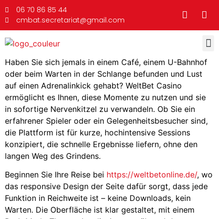
06 70 86 85 44
cmbat.secretariat@gmail.com
Haben Sie sich jemals in einem Café, einem U-Bahnhof
oder beim Warten in der Schlange befunden und Lust
auf einen Adrenalinkick gehabt? WeltBet Casino
ermöglicht es Ihnen, diese Momente zu nutzen und sie
in sofortige Nervenkitzel zu verwandeln. Ob Sie ein
erfahrener Spieler oder ein Gelegenheitsbesucher sind,
die Plattform ist für kurze, hochintensive Sessions
konzipiert, die schnelle Ergebnisse liefern, ohne den
langen Weg des Grindens.
Beginnen Sie Ihre Reise bei
https://weltbetonline.de/
, wo
das responsive Design der Seite dafür sorgt, dass jede
Funktion in Reichweite ist – keine Downloads, kein
Warten. Die Oberfläche ist klar gestaltet, mit einem