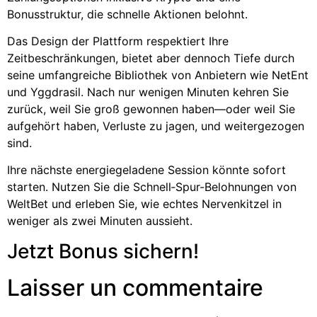
Bonusstruktur, die schnelle Aktionen belohnt.
Das Design der Plattform respektiert Ihre
Zeitbeschränkungen, bietet aber dennoch Tiefe durch
seine umfangreiche Bibliothek von Anbietern wie NetEnt
und Yggdrasil. Nach nur wenigen Minuten kehren Sie
zurück, weil Sie groß gewonnen haben—oder weil Sie
aufgehört haben, Verluste zu jagen, und weitergezogen
sind.
Ihre nächste energiegeladene Session könnte sofort
starten. Nutzen Sie die Schnell‑Spur-Belohnungen von
WeltBet und erleben Sie, wie echtes Nervenkitzel in
weniger als zwei Minuten aussieht.
Jetzt Bonus sichern!
Laisser un commentaire