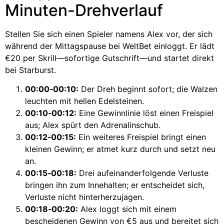
Minuten-Drehverlauf
Stellen Sie sich einen Spieler namens Alex vor, der sich
während der Mittagspause bei WeltBet einloggt. Er lädt
€20 per Skrill—sofortige Gutschrift—und startet direkt
bei Starburst.
00:00‑00:10:
Der Dreh beginnt sofort; die Walzen
leuchten mit hellen Edelsteinen.
00:10‑00:12:
Eine Gewinnlinie löst einen Freispiel
aus; Alex spürt den Adrenalinschub.
00:12‑00:15:
Ein weiteres Freispiel bringt einen
kleinen Gewinn; er atmet kurz durch und setzt neu
an.
00:15‑00:18:
Drei aufeinanderfolgende Verluste
bringen ihn zum Innehalten; er entscheidet sich,
Verluste nicht hinterherzujagen.
00:18‑00:20:
Alex loggt sich mit einem
bescheidenen Gewinn von €5 aus und bereitet sich