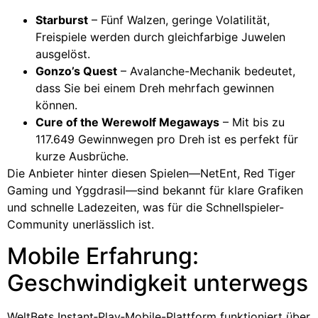
Starburst
– Fünf Walzen, geringe Volatilität,
Freispiele werden durch gleichfarbige Juwelen
ausgelöst.
Gonzo’s Quest
– Avalanche-Mechanik bedeutet,
dass Sie bei einem Dreh mehrfach gewinnen
können.
Cure of the Werewolf Megaways
– Mit bis zu
117.649 Gewinnwegen pro Dreh ist es perfekt für
kurze Ausbrüche.
Die Anbieter hinter diesen Spielen—NetEnt, Red Tiger
Gaming und Yggdrasil—sind bekannt für klare Grafiken
und schnelle Ladezeiten, was für die Schnellspieler-
Community unerlässlich ist.
Mobile Erfahrung:
Geschwindigkeit unterwegs
WeltBets Instant‑Play‑Mobile-Plattform funktioniert über