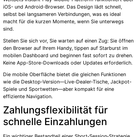
iOS- und Android-Browser. Das Design lädt schnell,
selbst bei langsameren Verbindungen, was es ideal
macht für die kurzen Momente, wenn Sie unterwegs
sind.
Stellen Sie sich vor, Sie warten auf einen Zug: Sie öffnen
den Browser auf Ihrem Handy, tippen auf Starburst im
mobilen Dashboard und beginnen fast sofort zu drehen.
Keine App-Store-Downloads oder Updates erforderlich.
Die mobile Oberfläche bietet die gleichen Funktionen
wie die Desktop-Version—Live-Dealer-Tische, Jackpot-
Spiele und Sportwetten—aber kompakt für eine
effiziente Navigation.
Zahlungsflexibilität für
schnelle Einzahlungen
Ein wichtiger Bestandteil einer Short‑Session‑Strategie