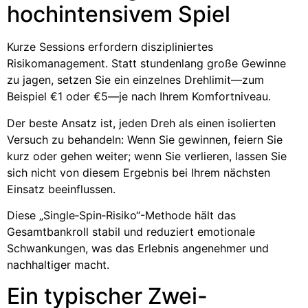
hochintensivem Spiel
Kurze Sessions erfordern diszipliniertes
Risikomanagement. Statt stundenlang große Gewinne
zu jagen, setzen Sie ein einzelnes Drehlimit—zum
Beispiel €1 oder €5—je nach Ihrem Komfortniveau.
Der beste Ansatz ist, jeden Dreh als einen isolierten
Versuch zu behandeln: Wenn Sie gewinnen, feiern Sie
kurz oder gehen weiter; wenn Sie verlieren, lassen Sie
sich nicht von diesem Ergebnis bei Ihrem nächsten
Einsatz beeinflussen.
Diese „Single‑Spin‑Risiko“-Methode hält das
Gesamtbankroll stabil und reduziert emotionale
Schwankungen, was das Erlebnis angenehmer und
nachhaltiger macht.
Ein typischer Zwei-