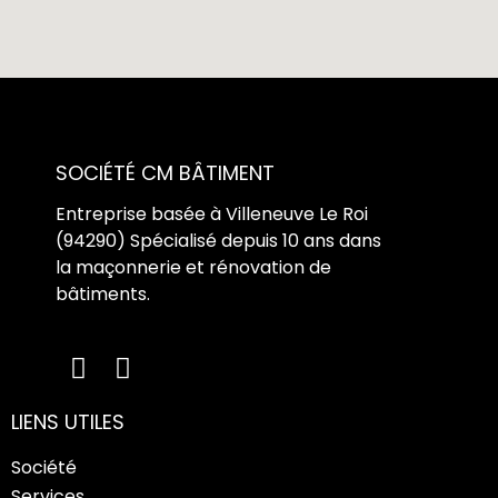
SOCIÉTÉ CM BÂTIMENT
Entreprise basée à Villeneuve Le Roi
(94290) Spécialisé depuis 10 ans dans
la maçonnerie et rénovation de
bâtiments.
LIENS UTILES
Société
Services