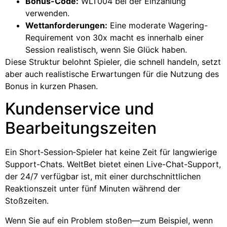
Bonus-Code:
WLT004 bei der Einzahlung
verwenden.
Wettanforderungen:
Eine moderate Wagering-
Requirement von 30x macht es innerhalb einer
Session realistisch, wenn Sie Glück haben.
Diese Struktur belohnt Spieler, die schnell handeln, setzt
aber auch realistische Erwartungen für die Nutzung des
Bonus in kurzen Phasen.
Kundenservice und
Bearbeitungszeiten
Ein Short‑Session‑Spieler hat keine Zeit für langwierige
Support-Chats. WeltBet bietet einen Live-Chat-Support,
der 24/7 verfügbar ist, mit einer durchschnittlichen
Reaktionszeit unter fünf Minuten während der
Stoßzeiten.
Wenn Sie auf ein Problem stoßen—zum Beispiel, wenn