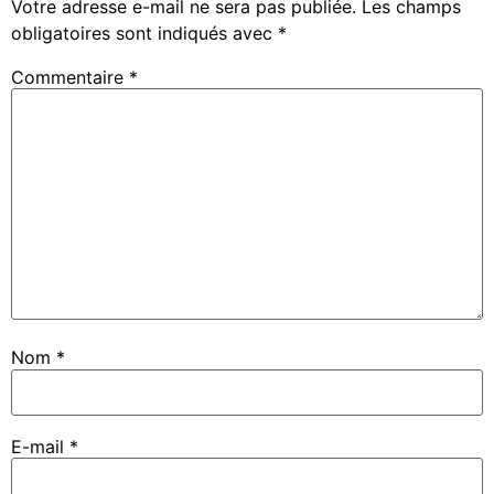
Votre adresse e-mail ne sera pas publiée.
Les champs
obligatoires sont indiqués avec
*
Commentaire
*
Nom
*
E-mail
*