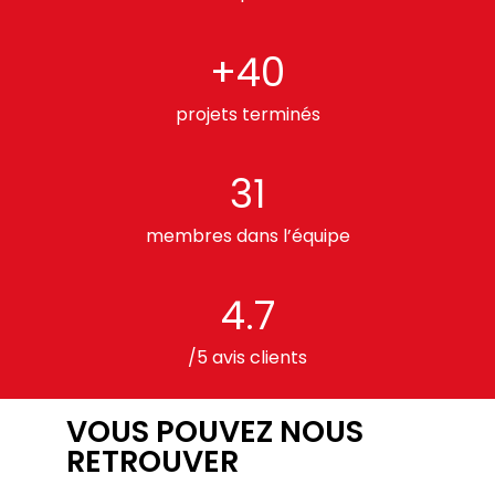
+40
projets terminés
31
membres dans l’équipe
4.7
/5 avis clients
VOUS POUVEZ NOUS
RETROUVER