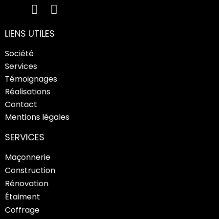
LIENS UTILES
Société
Services
Témoignages
Réalisations
Contact
Mentions légales
SERVICES
Maçonnerie
Construction
Rénovation
Étaiment
Coffrage