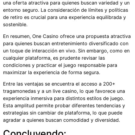
una oferta atractiva para quienes buscan variedad y un
entorno seguro. La consideración de límites y políticas
de retiro es crucial para una experiencia equilibrada y
sostenible.
En resumen, One Casino ofrece una propuesta atractiva
para quienes buscan entretenimiento diversificado con
un toque de interacción en vivo. Sin embargo, como en
cualquier plataforma, es prudente revisar las
condiciones y practicar el juego responsable para
maximizar la experiencia de forma segura.
Entre las ventajas se encuentra el acceso a 200+
tragamonedas y a un live casino, lo que favorece una
experiencia inmersiva para distintos estilos de juego.
Esta amplitud permite probar diferentes tendencias y
estrategias sin cambiar de plataforma, lo que puede
agradar a quienes buscan comodidad y diversidad.
Concluyendo: