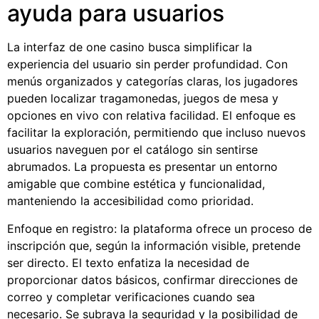
ayuda para usuarios
La interfaz de one casino busca simplificar la
experiencia del usuario sin perder profundidad. Con
menús organizados y categorías claras, los jugadores
pueden localizar tragamonedas, juegos de mesa y
opciones en vivo con relativa facilidad. El enfoque es
facilitar la exploración, permitiendo que incluso nuevos
usuarios naveguen por el catálogo sin sentirse
abrumados. La propuesta es presentar un entorno
amigable que combine estética y funcionalidad,
manteniendo la accesibilidad como prioridad.
Enfoque en registro: la plataforma ofrece un proceso de
inscripción que, según la información visible, pretende
ser directo. El texto enfatiza la necesidad de
proporcionar datos básicos, confirmar direcciones de
correo y completar verificaciones cuando sea
necesario. Se subraya la seguridad y la posibilidad de