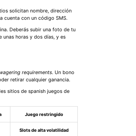
tios solicitan nombre, dirección
 la cuenta con un código SMS.
ina. Deberás subir una foto de tu
e unas horas y dos días, y es
wagering requirements
. Un bono
er retirar cualquier ganancia.
es sitios de spanish juegos de
a
Juego restringido
Slots de alta volatilidad