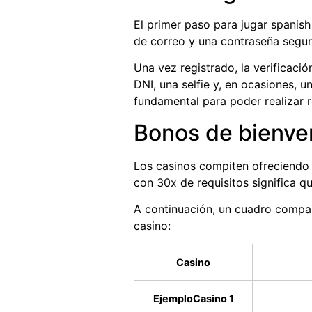
El primer paso para jugar spanish
de correo y una contraseña segur
Una vez registrado, la verificaci
DNI, una selfie y, en ocasiones, 
fundamental para poder realizar r
Bonos de bienven
Los casinos compiten ofreciendo a
con 30x de requisitos significa q
A continuación, un cuadro compara
casino:
Casino
EjemploCasino 1