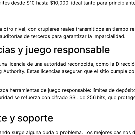
mites desde $10 hasta $10,000, ideal tanto para principiant
a otro nivel, con crupieres reales transmitidos en tiempo re
uditorías de terceros para garantizar la imparcialidad.
cias y juego responsable
una licencia de una autoridad reconocida, como la Direcci
Authority. Estas licencias aseguran que el sitio cumple c
zca herramientas de juego responsable: límites de depósito
ridad se refuerza con cifrado SSL de 256 bits, que proteg
te y soporte
cuando surge alguna duda o problema. Los mejores casinos d