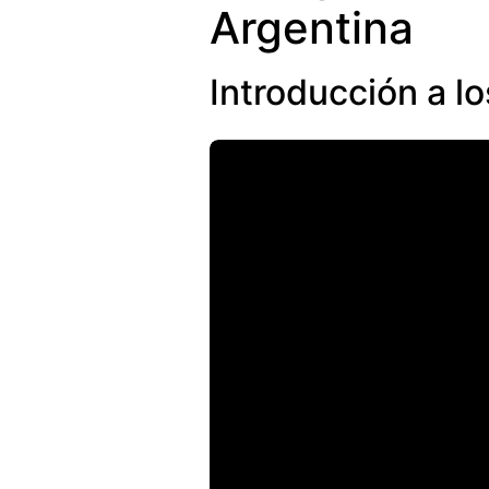
Argentina
Introducción a l