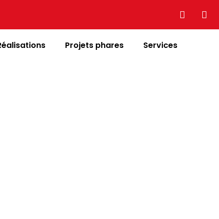
Réalisations
Projets phares
Services