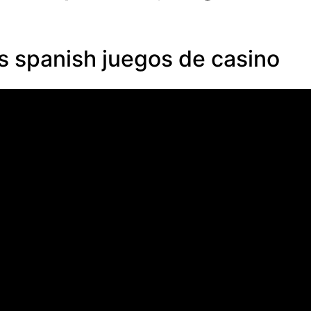
os spanish juegos de casino