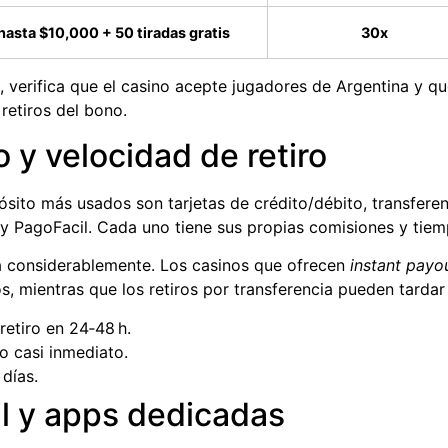
asta $10,000 + 50 tiradas gratis
30x
a, verifica que el casino acepte jugadores de Argentina y 
 retiros del bono.
y velocidad de retiro
ito más usados son tarjetas de crédito/débito, transferenc
 PagoFacil. Cada uno tiene sus propias comisiones y tie
ría considerablemente. Los casinos que ofrecen
instant payo
, mientras que los retiros por transferencia pueden tardar 
retiro en 24‑48 h.
ro casi inmediato.
 días.
l y apps dedicadas