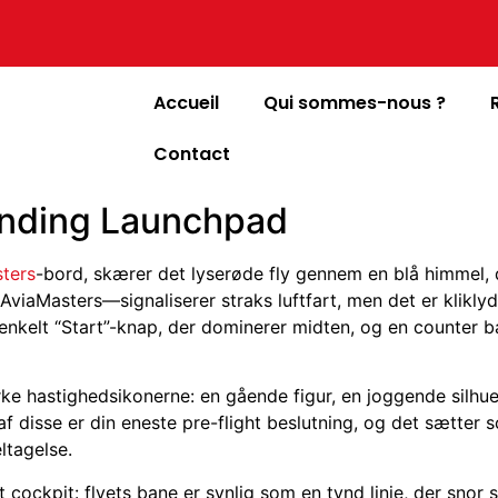
Accueil
Qui sommes-nous ?
Contact
unding Launchpad
ters
-bord, skærer det lyserøde fly gennem en blå himmel, 
iaMasters—signaliserer straks luftfart, men det er klikly
n enkelt “Start”-knap, der dominerer midten, og en counter 
ke hastighedsikonerne: en gående figur, en joggende silhuet
f disse er din eneste pre-flight beslutning, og det sætter s
ltagelse.
t cockpit: flyets bane er synlig som en tynd linje, der sno