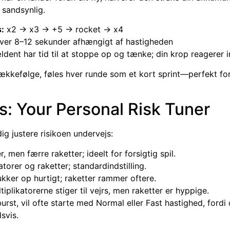
 sandsynlig.
:
x2 → x3 → +5 → rocket → x4
ver 8–12 sekunder afhængigt af hastigheden
ældent har tid til at stoppe op og tænke; din krop reagerer i
rækkefølge, føles hver runde som et kort sprint—perfekt for 
s: Your Personal Risk Tuner
ig justere risikoen undervejs:
, men færre raketter; ideelt for forsigtig spil.
torer og raketter; standardindstilling.
ukker op hurtigt; raketter rammer oftere.
plikatorerne stiger til vejrs, men raketter er hyppige.
burst, vil ofte starte med Normal eller Fast hastighed, ford
svis.