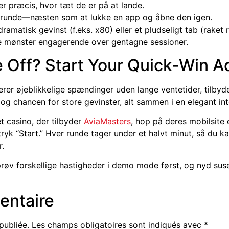
er præcis, hvor tæt de er på at lande.
r runde—næsten som at lukke en app og åbne den igen.
amatisk gevinst (f.eks. x80) eller et pludseligt tab (raket 
e mønster engagerende over gentagne sessioner.
e Off? Start Your Quick‑Win 
everer øjeblikkelige spændinger uden lange ventetider, tilby
r og chancen for store gevinster, alt sammen i en elegant in
t casino, der tilbyder
AviaMasters
, hop på deres mobilsite 
ryk “Start.” Hver runde tager under et halvt minut, så du kan
r.
prøv forskellige hastigheder i demo mode først, og nyd sus
entaire
publiée.
Les champs obligatoires sont indiqués avec
*