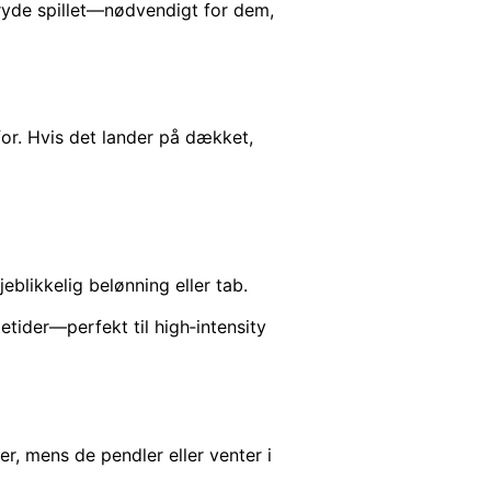
ryde spillet—nødvendigt for dem,
for. Hvis det lander på dækket,
eblikkelig belønning eller tab.
tider—perfekt til high‑intensity
er, mens de pendler eller venter i