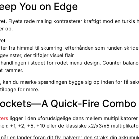
Keep You on Edge
eret. Flyets røde maling kontrasterer kraftigt mod en turkis
er op.
yet
ter fra himmel til skumring, efterhånden som runden skride
vinster, der tilføjer visuel flair
handlingen i stedet for rodet menu‑design. Counter balance 
ket rammer.
gt, kan du mærke spændingen bygge sig op inden for få se
 tilbage for mere.
& Rockets—A Quick‑Fire Combo
ters
ligger i den uforudsigelige dans mellem multiplikatorer
en: +1, +2, +5, +10 eller de klassiske x2/x3/x5 multiplikato
: når en lander foran dit fly, halverer den straks din akkum