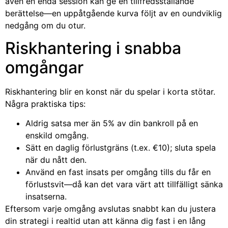
även en enda session kan ge en tillfredsställande
berättelse—en uppåtgående kurva följt av en oundviklig
nedgång om du otur.
Riskhantering i snabba
omgångar
Riskhantering blir en konst när du spelar i korta stötar.
Några praktiska tips:
Aldrig satsa mer än 5% av din bankroll på en
enskild omgång.
Sätt en daglig förlustgräns (t.ex. €10); sluta spela
när du nått den.
Använd en fast insats per omgång tills du får en
förlustsvit—då kan det vara värt att tillfälligt sänka
insatserna.
Eftersom varje omgång avslutas snabbt kan du justera
din strategi i realtid utan att känna dig fast i en lång