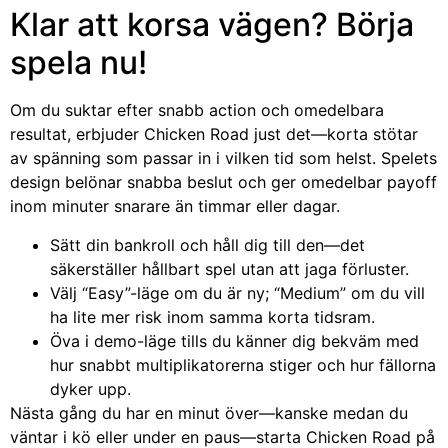
Klar att korsa vägen? Börja
spela nu!
Om du suktar efter snabb action och omedelbara
resultat, erbjuder Chicken Road just det—korta stötar
av spänning som passar in i vilken tid som helst. Spelets
design belönar snabba beslut och ger omedelbar payoff
inom minuter snarare än timmar eller dagar.
Sätt din bankroll och håll dig till den—det
säkerställer hållbart spel utan att jaga förluster.
Välj “Easy”-läge om du är ny; “Medium” om du vill
ha lite mer risk inom samma korta tidsram.
Öva i demo-läge tills du känner dig bekväm med
hur snabbt multiplikatorerna stiger och hur fällorna
dyker upp.
Nästa gång du har en minut över—kanske medan du
väntar i kö eller under en paus—starta Chicken Road på