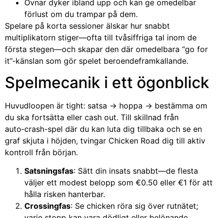
Ovnar dyker ibland upp och kan ge omedelbar
förlust om du trampar på dem.
Spelare på korta sessioner älskar hur snabbt
multiplikatorn stiger—ofta till tvåsiffriga tal inom de
första stegen—och skapar den där omedelbara “go for
it”-känslan som gör spelet beroendeframkallande.
Spelmecanik i ett ögonblick
Huvudloopen är tight: satsa → hoppa → bestämma om
du ska fortsätta eller cash out. Till skillnad från
auto‑crash-spel där du kan luta dig tillbaka och se en
graf skjuta i höjden, tvingar Chicken Road dig till aktiv
kontroll från början.
Satsningsfas
: Sätt din insats snabbt—de flesta
väljer ett modest belopp som €0.50 eller €1 för att
hålla risken hanterbar.
Crossingfas
: Se chicken röra sig över rutnätet;
varje stopp kan vara dödligt eller belönande.