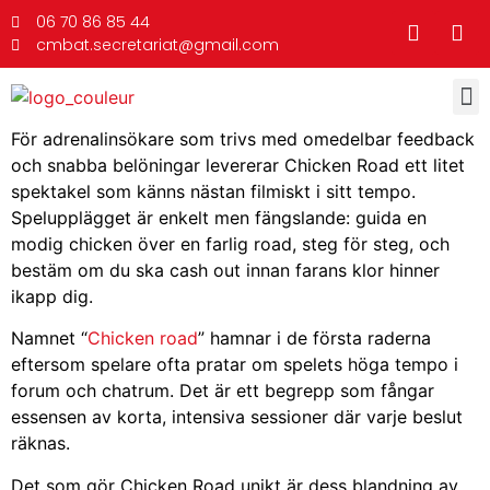
06 70 86 85 44
cmbat.secretariat@gmail.com
För adrenalinsökare som trivs med omedelbar feedback
och snabba belöningar levererar Chicken Road ett litet
spektakel som känns nästan filmiskt i sitt tempo.
Spelupplägget är enkelt men fängslande: guida en
modig chicken över en farlig road, steg för steg, och
bestäm om du ska cash out innan farans klor hinner
ikapp dig.
Namnet “
Chicken road
” hamnar i de första raderna
eftersom spelare ofta pratar om spelets höga tempo i
forum och chatrum. Det är ett begrepp som fångar
essensen av korta, intensiva sessioner där varje beslut
räknas.
Det som gör Chicken Road unikt är dess blandning av