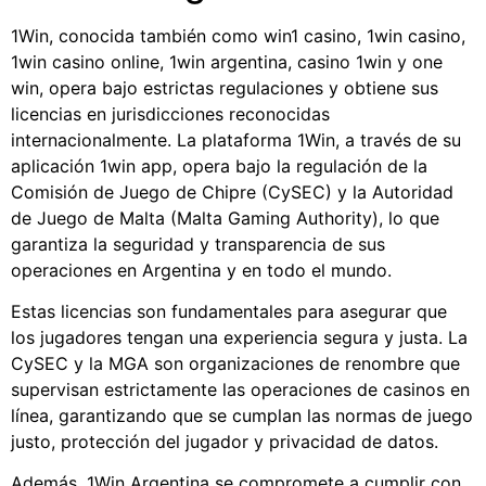
1Win, conocida también como win1 casino, 1win casino,
1win casino online, 1win argentina, casino 1win y one
win, opera bajo estrictas regulaciones y obtiene sus
licencias en jurisdicciones reconocidas
internacionalmente. La plataforma 1Win, a través de su
aplicación 1win app, opera bajo la regulación de la
Comisión de Juego de Chipre (CySEC) y la Autoridad
de Juego de Malta (Malta Gaming Authority), lo que
garantiza la seguridad y transparencia de sus
operaciones en Argentina y en todo el mundo.
Estas licencias son fundamentales para asegurar que
los jugadores tengan una experiencia segura y justa. La
CySEC y la MGA son organizaciones de renombre que
supervisan estrictamente las operaciones de casinos en
línea, garantizando que se cumplan las normas de juego
justo, protección del jugador y privacidad de datos.
Además, 1Win Argentina se compromete a cumplir con