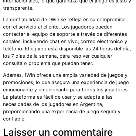
internacionales, lo que garantiza que el juego es justo y
transparente.
La confiabilidad de 1Win se refleja en su compromiso
con el servicio al cliente. Los jugadores pueden
contactar al equipo de soporte a través de diferentes
canales, incluyendo chat en vivo, correo electrónico y
teléfono. El equipo está disponible las 24 horas del día,
los 7 días de la semana, para resolver cualquier
consulta o problema que puedan tener.
Además, 1Win ofrece una amplia variedad de juegos y
promociones, lo que asegura una experiencia de juego
emocionante y emocionante para todos los jugadores.
La plataforma es fácil de usar y se adapta a las
necesidades de los jugadores en Argentina,
proporcionando una experiencia de juego segura y
confiable.
Laisser un commentaire