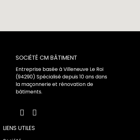
SOCIÉTÉ CM BÂTIMENT
Entreprise basée à Villeneuve Le Roi
(94290) Spécialisé depuis 10 ans dans
la maçonnerie et rénovation de
bâtiments.
LIENS UTILES