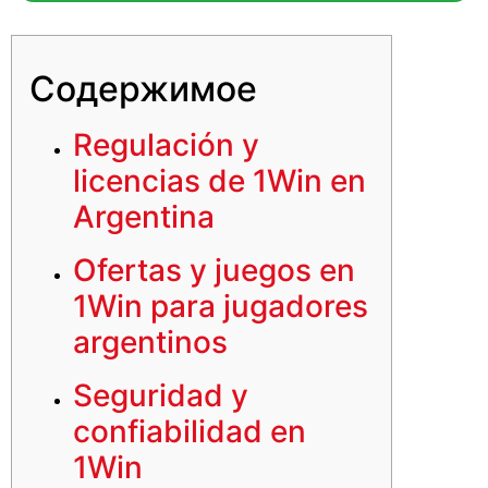
Содержимое
Regulación y
licencias de 1Win en
Argentina
Ofertas y juegos en
1Win para jugadores
argentinos
Seguridad y
confiabilidad en
1Win