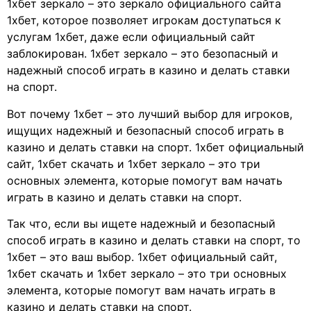
1хбет зеркало – это зеркало официального сайта
1хбет, которое позволяет игрокам доступаться к
услугам 1хбет, даже если официальный сайт
заблокирован. 1хбет зеркало – это безопасный и
надежный способ играть в казино и делать ставки
на спорт.
Вот почему 1хбет – это лучший выбор для игроков,
ищущих надежный и безопасный способ играть в
казино и делать ставки на спорт. 1хбет официальный
сайт, 1хбет скачать и 1хбет зеркало – это три
основных элемента, которые помогут вам начать
играть в казино и делать ставки на спорт.
Так что, если вы ищете надежный и безопасный
способ играть в казино и делать ставки на спорт, то
1хбет – это ваш выбор. 1хбет официальный сайт,
1хбет скачать и 1хбет зеркало – это три основных
элемента, которые помогут вам начать играть в
казино и делать ставки на спорт.