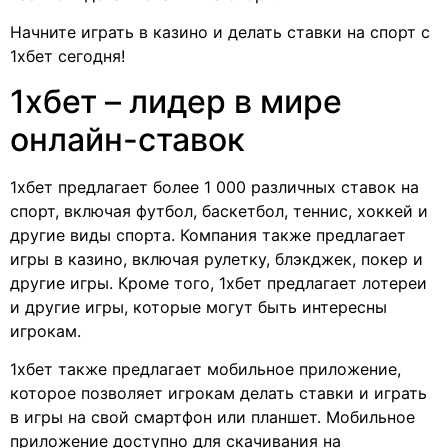
Начните играть в казино и делать ставки на спорт с
1хбет сегодня!
1хбет – лидер в мире
онлайн-ставок
1хбет предлагает более 1 000 различных ставок на
спорт, включая футбол, баскетбол, теннис, хоккей и
другие виды спорта. Компания также предлагает
игры в казино, включая рулетку, блэкджек, покер и
другие игры. Кроме того, 1хбет предлагает лотереи
и другие игры, которые могут быть интересны
игрокам.
1хбет также предлагает мобильное приложение,
которое позволяет игрокам делать ставки и играть
в игры на свой смартфон или планшет. Мобильное
приложение доступно для скачивания на