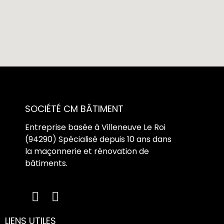
SOCIÉTÉ CM BÂTIMENT
Entreprise basée à Villeneuve Le Roi
(94290) Spécialisé depuis 10 ans dans
la maçonnerie et rénovation de
bâtiments.
LIENS UTILES