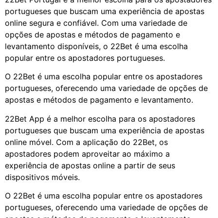
portugueses que buscam uma experiência de apostas
online segura e confiável. Com uma variedade de
opções de apostas e métodos de pagamento e
levantamento disponíveis, o 22Bet é uma escolha
popular entre os apostadores portugueses.
O 22Bet é uma escolha popular entre os apostadores
portugueses, oferecendo uma variedade de opções de
apostas e métodos de pagamento e levantamento.
22Bet App é a melhor escolha para os apostadores
portugueses que buscam uma experiência de apostas
online móvel. Com a aplicação do 22Bet, os
apostadores podem aproveitar ao máximo a
experiência de apostas online a partir de seus
dispositivos móveis.
O 22Bet é uma escolha popular entre os apostadores
portugueses, oferecendo uma variedade de opções de