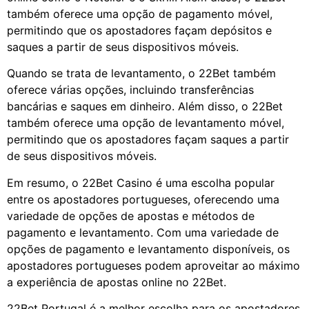
também oferece uma opção de pagamento móvel,
permitindo que os apostadores façam depósitos e
saques a partir de seus dispositivos móveis.
Quando se trata de levantamento, o 22Bet também
oferece várias opções, incluindo transferências
bancárias e saques em dinheiro. Além disso, o 22Bet
também oferece uma opção de levantamento móvel,
permitindo que os apostadores façam saques a partir
de seus dispositivos móveis.
Em resumo, o 22Bet Casino é uma escolha popular
entre os apostadores portugueses, oferecendo uma
variedade de opções de apostas e métodos de
pagamento e levantamento. Com uma variedade de
opções de pagamento e levantamento disponíveis, os
apostadores portugueses podem aproveitar ao máximo
a experiência de apostas online no 22Bet.
22Bet Portugal é a melhor escolha para os apostadores