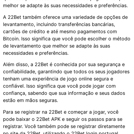
melhor se adapte às suas necessidades e preferências.
A 22Bet também oferece uma variedade de opções de
levantamento, incluindo transferências bancárias,
cartões de crédito e até mesmo pagamentos com
Bitcoin. Isso significa que você pode escolher o método
de levantamento que melhor se adapte às suas
necessidades e preferências.
Além disso, a 22Bet é conhecida por sua segurança e
confiabilidade, garantindo que todos os seus jogadores
tenham uma experiência de jogo online segura e
confiável. Isso significa que você pode jogar com
confiança, sabendo que sua informação e seus dados
estão em mãos seguras.
Para se registrar na 22Bet e começar a jogar, você
pode baixar o 22Bet APK e seguir os passos para se
registrar. Você também pode se registrar diretamente
no site da 22Bet, utilizando o 22Bet login portugal.