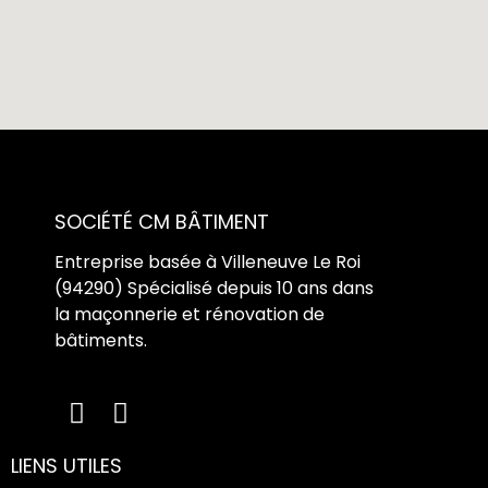
SOCIÉTÉ CM BÂTIMENT
Entreprise basée à Villeneuve Le Roi
(94290) Spécialisé depuis 10 ans dans
la maçonnerie et rénovation de
bâtiments.
LIENS UTILES