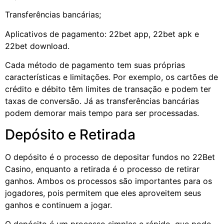
Transferências bancárias;
Aplicativos de pagamento: 22bet app, 22bet apk e
22bet download.
Cada método de pagamento tem suas próprias
características e limitações. Por exemplo, os cartões de
crédito e débito têm limites de transação e podem ter
taxas de conversão. Já as transferências bancárias
podem demorar mais tempo para ser processadas.
Depósito e Retirada
O depósito é o processo de depositar fundos no 22Bet
Casino, enquanto a retirada é o processo de retirar
ganhos. Ambos os processos são importantes para os
jogadores, pois permitem que eles aproveitem seus
ganhos e continuem a jogar.
O depósito é um processo simples e rápido, que pode