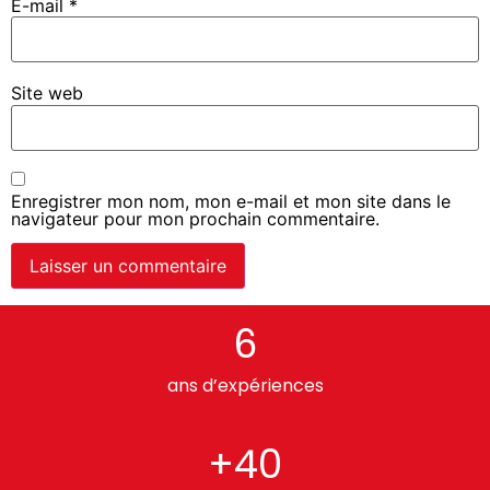
E-mail
*
Site web
Enregistrer mon nom, mon e-mail et mon site dans le
navigateur pour mon prochain commentaire.
6
ans d’expériences
+40