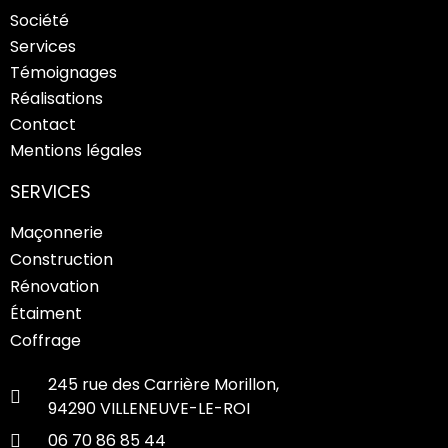
Société
Services
Témoignages
Réalisations
Contact
Mentions légales
SERVICES
Maçonnerie
Construction
Rénovation
Étaiment
Coffrage
245 rue des Carrière Morillon,
94290 VILLENEUVE-LE-ROI
06 70 86 85 44