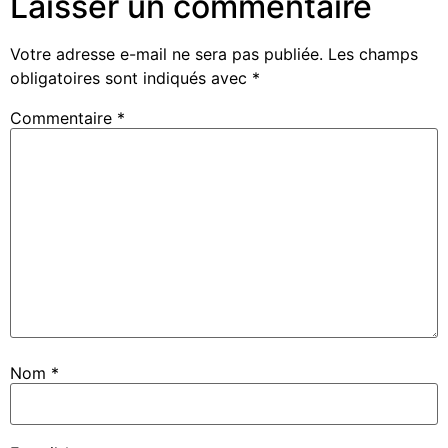
Laisser un commentaire
Votre adresse e-mail ne sera pas publiée.
Les champs
obligatoires sont indiqués avec
*
Commentaire
*
Nom
*