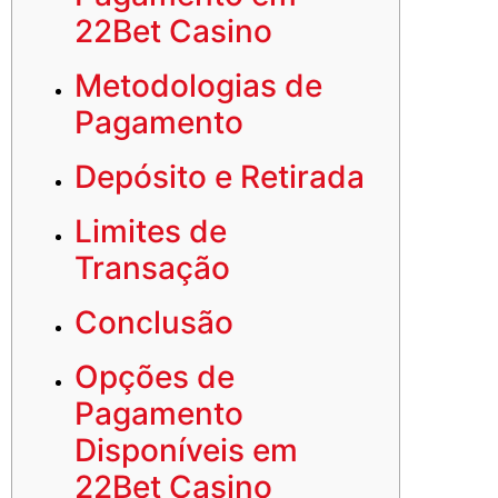
22Bet Casino
Metodologias de
Pagamento
Depósito e Retirada
Limites de
Transação
Conclusão
Opções de
Pagamento
Disponíveis em
22Bet Casino