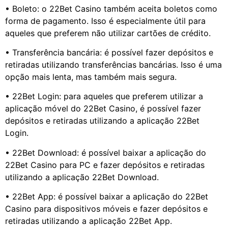
• Boleto: o 22Bet Casino também aceita boletos como
forma de pagamento. Isso é especialmente útil para
aqueles que preferem não utilizar cartões de crédito.
• Transferência bancária: é possível fazer depósitos e
retiradas utilizando transferências bancárias. Isso é uma
opção mais lenta, mas também mais segura.
• 22Bet Login: para aqueles que preferem utilizar a
aplicação móvel do 22Bet Casino, é possível fazer
depósitos e retiradas utilizando a aplicação 22Bet
Login.
• 22Bet Download: é possível baixar a aplicação do
22Bet Casino para PC e fazer depósitos e retiradas
utilizando a aplicação 22Bet Download.
• 22Bet App: é possível baixar a aplicação do 22Bet
Casino para dispositivos móveis e fazer depósitos e
retiradas utilizando a aplicação 22Bet App.