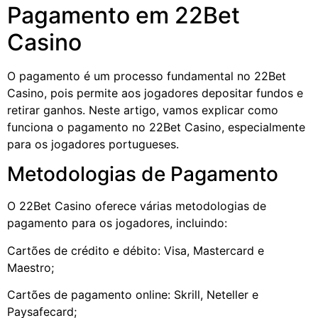
Pagamento em 22Bet
Casino
O pagamento é um processo fundamental no 22Bet
Casino, pois permite aos jogadores depositar fundos e
retirar ganhos. Neste artigo, vamos explicar como
funciona o pagamento no 22Bet Casino, especialmente
para os jogadores portugueses.
Metodologias de Pagamento
O 22Bet Casino oferece várias metodologias de
pagamento para os jogadores, incluindo:
Cartões de crédito e débito: Visa, Mastercard e
Maestro;
Cartões de pagamento online: Skrill, Neteller e
Paysafecard;