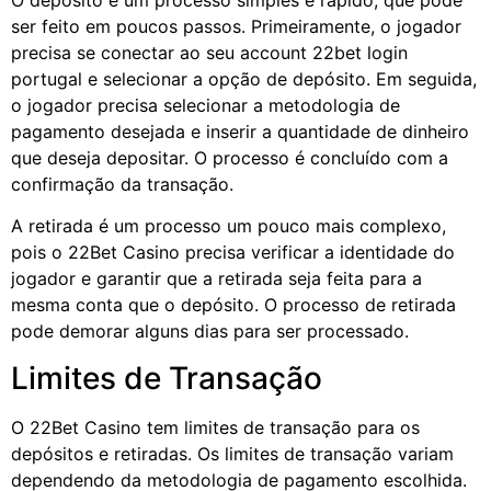
ser feito em poucos passos. Primeiramente, o jogador
precisa se conectar ao seu account 22bet login
portugal e selecionar a opção de depósito. Em seguida,
o jogador precisa selecionar a metodologia de
pagamento desejada e inserir a quantidade de dinheiro
que deseja depositar. O processo é concluído com a
confirmação da transação.
A retirada é um processo um pouco mais complexo,
pois o 22Bet Casino precisa verificar a identidade do
jogador e garantir que a retirada seja feita para a
mesma conta que o depósito. O processo de retirada
pode demorar alguns dias para ser processado.
Limites de Transação
O 22Bet Casino tem limites de transação para os
depósitos e retiradas. Os limites de transação variam
dependendo da metodologia de pagamento escolhida.