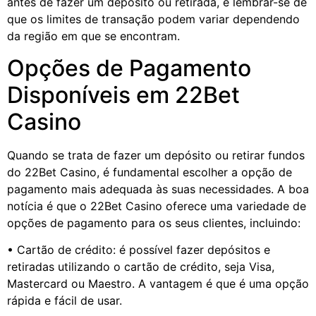
antes de fazer um depósito ou retirada, e lembrar-se de
que os limites de transação podem variar dependendo
da região em que se encontram.
Opções de Pagamento
Disponíveis em 22Bet
Casino
Quando se trata de fazer um depósito ou retirar fundos
do 22Bet Casino, é fundamental escolher a opção de
pagamento mais adequada às suas necessidades. A boa
notícia é que o 22Bet Casino oferece uma variedade de
opções de pagamento para os seus clientes, incluindo:
• Cartão de crédito: é possível fazer depósitos e
retiradas utilizando o cartão de crédito, seja Visa,
Mastercard ou Maestro. A vantagem é que é uma opção
rápida e fácil de usar.