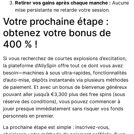
Retirer vos gains après chaque manche :
Aucune
mise persistante ne retarde votre session.
Votre prochaine étape :
obtenez votre bonus de
400 % !
Si vous recherchez de courtes explosions d’excitation,
la plateforme d’AllySpin offre tout ce dont vous avez
besoin—machines à sous ultra‑rapides, fonctionnalités
d’auto‑mise, dépôts instantanés via plusieurs méthodes
de paiement. Et avec un bonus de bienvenue généreux
pouvant aller jusqu’à €3,300 plus des free spins (sous
réserve des conditions), vous pouvez commencer à
jouer presque immédiatement sans risquer vos fonds
personnels en premier.
La prochaine étape est simple : inscrivez-vous,