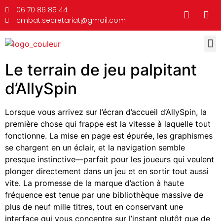
06 70 86 85 44
cmbat.secretariat@gmail.com
Le terrain de jeu palpitant
d’AllySpin
Lorsque vous arrivez sur l’écran d’accueil d’AllySpin, la
première chose qui frappe est la vitesse à laquelle tout
fonctionne. La mise en page est épurée, les graphismes
se chargent en un éclair, et la navigation semble
presque instinctive—parfait pour les joueurs qui veulent
plonger directement dans un jeu et en sortir tout aussi
vite. La promesse de la marque d’action à haute
fréquence est tenue par une bibliothèque massive de
plus de neuf mille titres, tout en conservant une
interface qui vous concentre sur l’instant plutôt que de