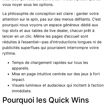
vous noyer sous les options.
La philosophie de conception est claire : garder votre
attention sur le spin, pas sur des menus défilants. C’est
pourquoi nous voyons un espace généreux dédié aux
top slots et aux tables de live dealer, chacun prêt à
lancer en un clic. Même les pages d’accueil sont
réduites à l’essentiel—pas d’introductions longues ni de
publicités superflues qui pourraient interrompre votre
rythme.
Temps de chargement rapides sur tous les
appareils.
Mise en page intuitive centrée sur des jeux à fort
impact.
Visuels lumineux et audacieux qui incitent à l’action
immédiate.
Pourquoi les Quick Wins