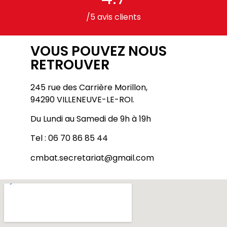
/5 avis clients
VOUS POUVEZ NOUS
RETROUVER
245 rue des Carrière Morillon,
94290 VILLENEUVE-LE-ROI.
Du Lundi au Samedi de 9h à 19h
Tel : 06 70 86 85 44
cmbat.secretariat@gmail.com