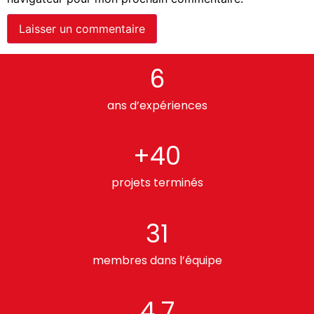
6
ans d’expériences
+40
projets terminés
31
membres dans l’équipe
4.7