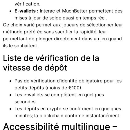
vérification.
E‑wallets :
Interac et MuchBetter permettent des
mises à jour de solde quasi en temps réel.
Ce choix varié permet aux joueurs de sélectionner leur
méthode préférée sans sacrifier la rapidité, leur
permettant de plonger directement dans un jeu quand
ils le souhaitent.
Liste de vérification de la
vitesse de dépôt
Pas de vérification d’identité obligatoire pour les
petits dépôts (moins de €100).
Les e‑wallets se complètent en quelques
secondes.
Les dépôts en crypto se confirment en quelques
minutes; la blockchain confirme instantanément.
Accessibilité multilingue –