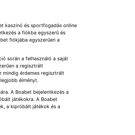
et kaszinó és sportfogadás online
ntkezés a fiókba egyszerű és
abet fiókjába egyszerűen a
ió során a felhasználó a saját
erűen a regisztrált
z mindig érdemes regisztrált
 legjobb élményt.
mára. A Boabet bejelentkezés a
óbált játékokra. A Boabet
k, a kipróbált játékok és a