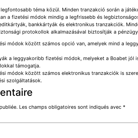
legfontosabb téma közül. Minden tranzakció során a játék
an a fizetési módok mindig a legfrissebb és legbiztonságo
editkártyák, bankkártyák és elektronikus tranzakciók. Mind
iztonsági protokollok alkalmazásával biztosítják a pénzüg
tési módok között számos opció van, amelyek mind a legg
yák a leggyakoribb fizetési módok, melyeket a Boabet jól 
lokkal támogatja.
ési módok között számos elektronikus tranzakciók is szerep
ési szolgáltatások.
entaire
publiée.
Les champs obligatoires sont indiqués avec
*