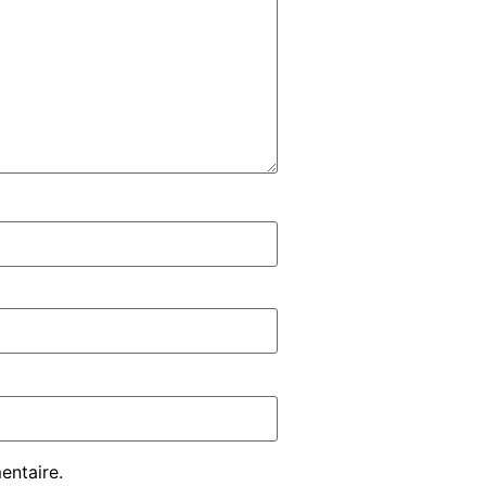
entaire.