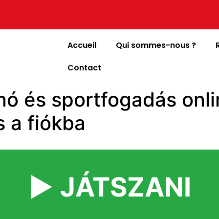
Accueil
Qui sommes-nous ?
Contact
nó és sportfogadás onl
 a fiókba
▶️ JÁTSZANI