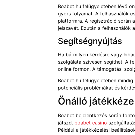
Boabet hu felügyeletében lévő on
gyors folyamat. A felhasználók c
platformra. A regisztráció során 
jelszavát. Ezután a felhasználók 
Segítségnyújtás
Ha bármilyen kérdésre vagy hibaü
szolgálata szívesen segíthet. A f
online formon. A támogatási szol
Boabet hu felügyeletében mindig 
potenciális problémákat és kérdés
Önálló játékkéze
Boabet bejelentkezés során fonto
játszd.
boabet casino
szolgáltatá
Például a játékkézelési beállítás