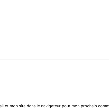
il et mon site dans le navigateur pour mon prochain comm