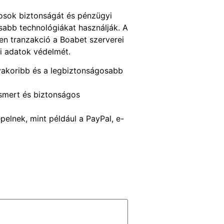
osok biztonságát és pénzügyi
sabb technológiákat használják. A
en tranzakció a Boabet szerverei
yi adatok védelmét.
yakoribb és a legbiztonságosabb
ismert és biztonságos
elnek, mint például a PayPal, e-