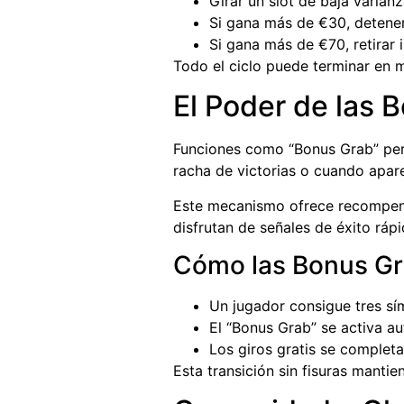
Girar un slot de baja varian
Si gana más de €30, detenerse
Si gana más de €70, retirar
Todo el ciclo puede terminar en 
El Poder de las 
Funciones como “Bonus Grab” per
racha de victorias o cuando apare
Este mecanismo ofrece recompensa
disfrutan de señales de éxito rápi
Cómo las Bonus Gr
Un jugador consigue tres sím
El “Bonus Grab” se activa a
Los giros gratis se complet
Esta transición sin fisuras mantie