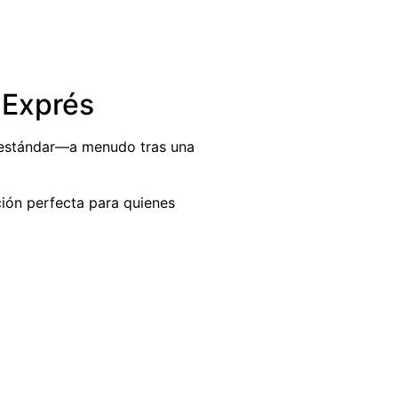
 Exprés
o estándar—a menudo tras una
ión perfecta para quienes