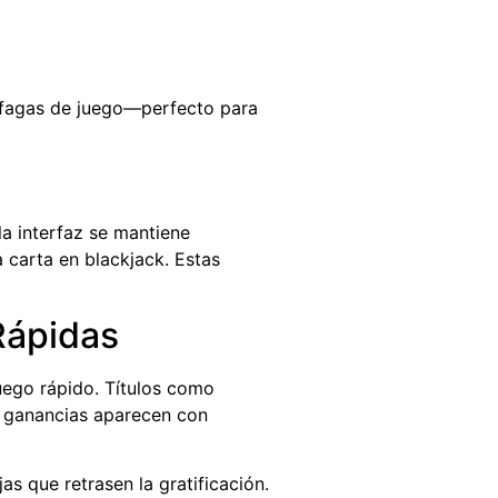
ráfagas de juego—perfecto para
la interfaz se mantiene
a carta en blackjack. Estas
Rápidas
juego rápido. Títulos como
as ganancias aparecen con
s que retrasen la gratificación.