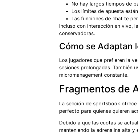
No hay largos tiempos de ba
Los límites de apuesta están
Las funciones de chat te per
Incluso con interacción en vivo, l
conservadoras.
Cómo se Adaptan l
Los jugadores que prefieren la v
sesiones prolongadas. También us
micromanagement constante.
Fragmentos de A
La sección de sportsbook ofrece 
perfecto para quienes quieren ac
Debido a que las cuotas se actua
manteniendo la adrenalina alta y 