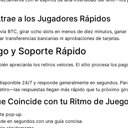
Atrae a los Jugadores Rápidos
ía BTC, girar ocho slots en menos de diez minutos, ganar 
r transferencias bancarias ni aprobaciones de tarjetas.
go y Soporte Rápido
ién apreciarás los retiros veloces. El sitio procesa los pa
 disponible 24/7 y responde generalmente en segundos. Par
retiro—las respuestas llegan más rápido que tu próximo gir
ue Coincide con tu Ritmo de Jueg
nte pop‑up.
nde en segundos con una guía concisa.