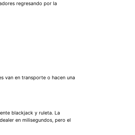
gadores regresando por la
s
es van en transporte o hacen una
nte blackjack y ruleta. La
dealer en milisegundos, pero el