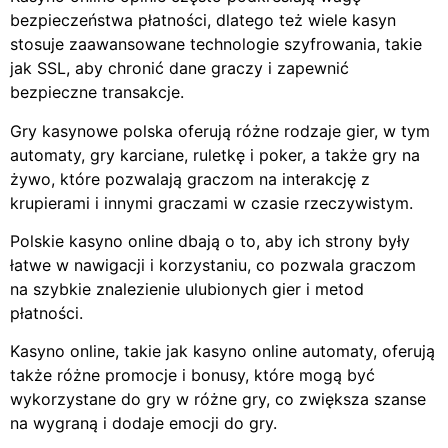
bezpieczeństwa płatności, dlatego też wiele kasyn
stosuje zaawansowane technologie szyfrowania, takie
jak SSL, aby chronić dane graczy i zapewnić
bezpieczne transakcje.
Gry kasynowe polska oferują różne rodzaje gier, w tym
automaty, gry karciane, ruletkę i poker, a także gry na
żywo, które pozwalają graczom na interakcję z
krupierami i innymi graczami w czasie rzeczywistym.
Polskie kasyno online dbają o to, aby ich strony były
łatwe w nawigacji i korzystaniu, co pozwala graczom
na szybkie znalezienie ulubionych gier i metod
płatności.
Kasyno online, takie jak kasyno online automaty, oferują
także różne promocje i bonusy, które mogą być
wykorzystane do gry w różne gry, co zwiększa szanse
na wygraną i dodaje emocji do gry.