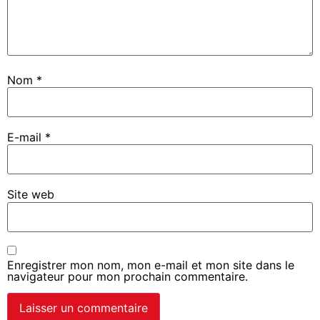
Nom
*
E-mail
*
Site web
Enregistrer mon nom, mon e-mail et mon site dans le
navigateur pour mon prochain commentaire.