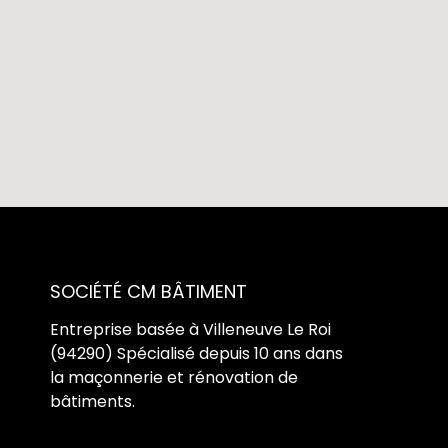
SOCIÉTÉ CM BÂTIMENT
Entreprise basée à Villeneuve Le Roi
(94290) Spécialisé depuis 10 ans dans
la maçonnerie et rénovation de
bâtiments.