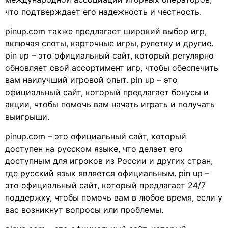
что подтверждает его надежность и честность.
pinup.com также предлагает широкий выбор игр,
включая слоты, карточные игры, рулетку и другие.
pin up – это официальный сайт, который регулярно
обновляет свой ассортимент игр, чтобы обеспечить
вам наилучший игровой опыт. pin up – это
официальный сайт, который предлагает бонусы и
акции, чтобы помочь вам начать играть и получать
выигрыши.
pinup.com – это официальный сайт, который
доступен на русском языке, что делает его
доступным для игроков из России и других стран,
где русский язык является официальным. pin up –
это официальный сайт, который предлагает 24/7
поддержку, чтобы помочь вам в любое время, если у
вас возникнут вопросы или проблемы.