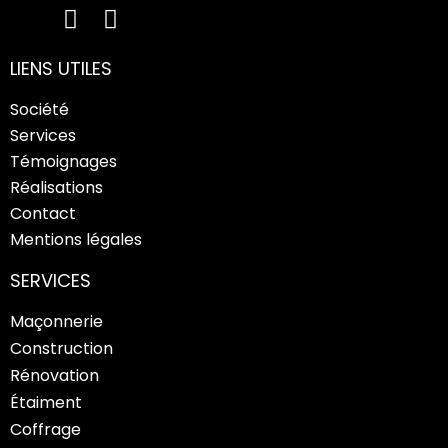
LIENS UTILES
Société
Services
Témoignages
Réalisations
Contact
Mentions légales
SERVICES
Maçonnerie
Construction
Rénovation
Étaiment
Coffrage