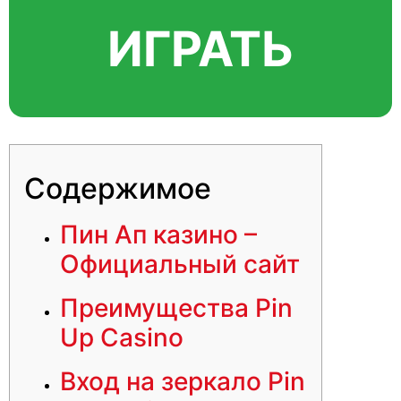
ИГРАТЬ
Содержимое
Пин Ап казино –
Официальный сайт
Преимущества Pin
Up Casino
Вход на зеркало Pin