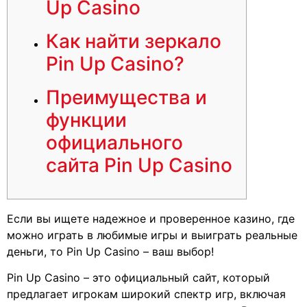
Up Casino
Как найти зеркало
Pin Up Casino?
Преимущества и
функции
официального
сайта Pin Up Casino
Если вы ищете надежное и проверенное казино, где
можно играть в любимые игры и выиграть реальные
деньги, то Pin Up Casino – ваш выбор!
Pin Up Casino – это официальный сайт, который
предлагает игрокам широкий спектр игр, включая