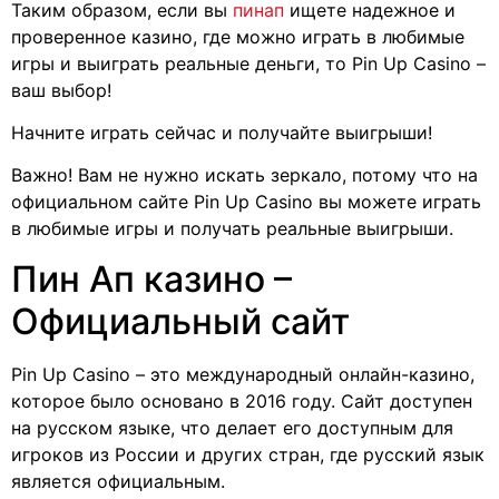
Таким образом, если вы
пинап
ищете надежное и
проверенное казино, где можно играть в любимые
игры и выиграть реальные деньги, то Pin Up Casino –
ваш выбор!
Начните играть сейчас и получайте выигрыши!
Важно! Вам не нужно искать зеркало, потому что на
официальном сайте Pin Up Casino вы можете играть
в любимые игры и получать реальные выигрыши.
Пин Ап казино –
Официальный сайт
Pin Up Casino – это международный онлайн-казино,
которое было основано в 2016 году. Сайт доступен
на русском языке, что делает его доступным для
игроков из России и других стран, где русский язык
является официальным.