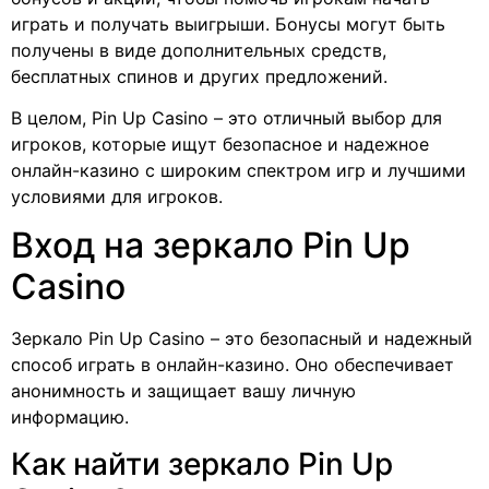
играть и получать выигрыши. Бонусы могут быть
получены в виде дополнительных средств,
бесплатных спинов и других предложений.
В целом, Pin Up Casino – это отличный выбор для
игроков, которые ищут безопасное и надежное
онлайн-казино с широким спектром игр и лучшими
условиями для игроков.
Вход на зеркало Pin Up
Casino
Зеркало Pin Up Casino – это безопасный и надежный
способ играть в онлайн-казино. Оно обеспечивает
анонимность и защищает вашу личную
информацию.
Как найти зеркало Pin Up