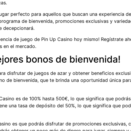
cas.
lugar perfecto para aquellos que buscan una experiencia d
ograma de bienvenida, promociones exclusivas y variedad 
e decepcionará.
riencia de juego de Pin Up Casino hoy mismo! Regístrate a
s en el mercado.
jores bonos de bienvenida!
ara disfrutar de juegos de azar y obtener beneficios exclu
bono de bienvenida, que te brinda una oportunidad única pa
Casino es de 100% hasta 500€, lo que significa que podrá
iene una tasa de depósito del 50%, lo que significa que p
Casino es que podrás disfrutar de promociones exclusivas,
odrás obtener un poco más de dinero para jugar, siempre y