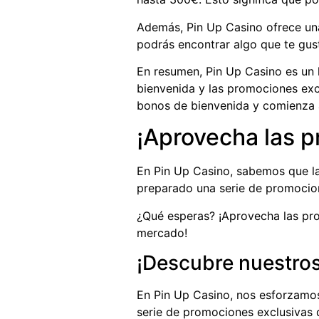
Además, Pin Up Casino ofrece una 
podrás encontrar algo que te gus
En resumen, Pin Up Casino es un l
bienvenida y las promociones excl
bonos de bienvenida y comienza 
¡Aprovecha las p
En Pin Up Casino, sabemos que la
preparado una serie de promocion
¿Qué esperas? ¡Aprovecha las pro
mercado!
¡Descubre nuestros
En Pin Up Casino, nos esforzamos
serie de promociones exclusivas q