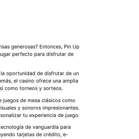
nsas generosas? Entonces, Pin Up
lugar perfecto para disfrutar de
la oportunidad de disfrutar de un
más, el casino ofrece una amplia
sí como torneos y sorteos.
tre juegos de mesa clásicos como
 visuales y sonoros impresionantes.
sonalizar tu experiencia de juego.
 tecnología de vanguardia para
yendo tarjetas de crédito, e-