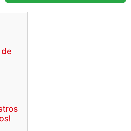
 de
stros
os!