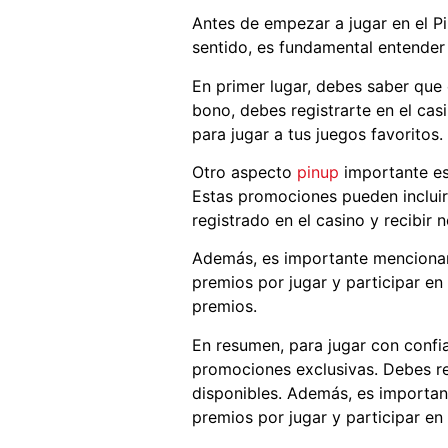
Antes de empezar a jugar en el P
sentido, es fundamental entender
En primer lugar, debes saber que
bono, debes registrarte en el cas
para jugar a tus juegos favoritos.
Otro aspecto
pinup
importante es
Estas promociones pueden incluir
registrado en el casino y recibir 
Además, es importante mencionar
premios por jugar y participar e
premios.
En resumen, para jugar con confi
promociones exclusivas. Debes re
disponibles. Además, es importan
premios por jugar y participar en