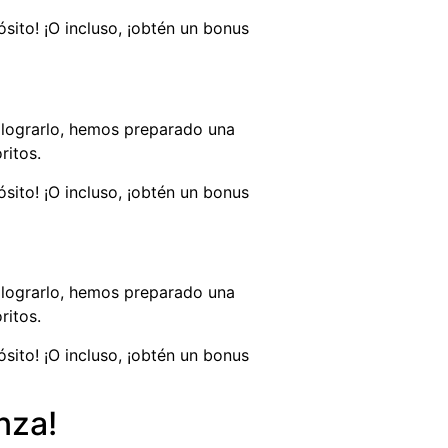
sito! ¡O incluso, ¡obtén un bonus
a lograrlo, hemos preparado una
ritos.
sito! ¡O incluso, ¡obtén un bonus
a lograrlo, hemos preparado una
ritos.
sito! ¡O incluso, ¡obtén un bonus
nza!