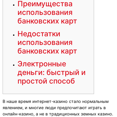
Преимущества
использования
банковских карт
Недостатки
использования
банковских карт
Электронные
деньги: быстрый и
простой способ
В наше время интернет-казино стало нормальным
явлением, и многие люди предпочитают играть в
онлайн-казино, а не в традиционных земных казино.