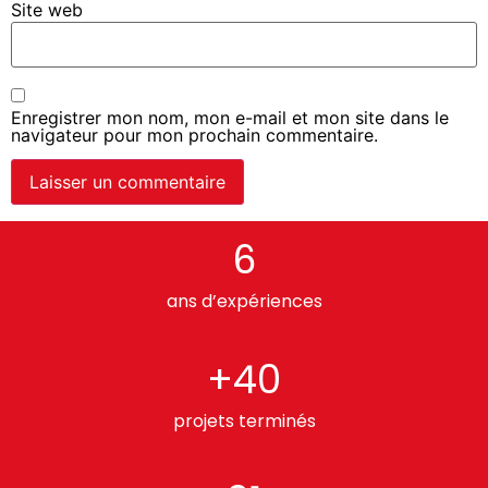
Site web
Enregistrer mon nom, mon e-mail et mon site dans le
navigateur pour mon prochain commentaire.
6
ans d’expériences
+40
projets terminés