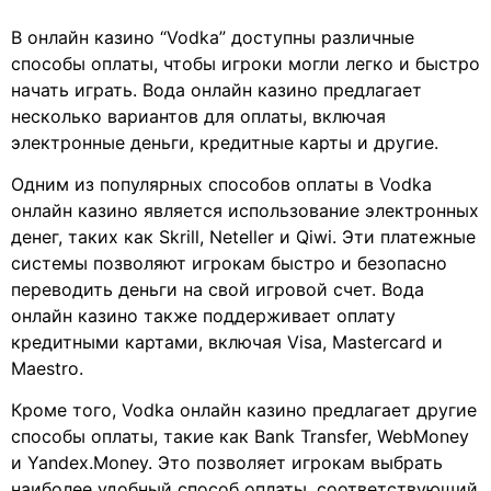
В онлайн казино “Vodka” доступны различные
способы оплаты, чтобы игроки могли легко и быстро
начать играть. Вода онлайн казино предлагает
несколько вариантов для оплаты, включая
электронные деньги, кредитные карты и другие.
Одним из популярных способов оплаты в Vodka
онлайн казино является использование электронных
денег, таких как Skrill, Neteller и Qiwi. Эти платежные
системы позволяют игрокам быстро и безопасно
переводить деньги на свой игровой счет. Вода
онлайн казино также поддерживает оплату
кредитными картами, включая Visa, Mastercard и
Maestro.
Кроме того, Vodka онлайн казино предлагает другие
способы оплаты, такие как Bank Transfer, WebMoney
и Yandex.Money. Это позволяет игрокам выбрать
наиболее удобный способ оплаты, соответствующий