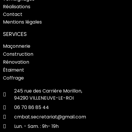
Réalisations
Contact
Mentions légales
SERVICES
Maçonnerie
Construction
Rénovation
Étaiment
Coffrage
245 rue des Carrière Morillon,
94290 VILLENEUVE-LE-ROI
06 70 86 85 44
cmbat.secretariat@gmail.com
Lun. - Sam. : 9h- 19h