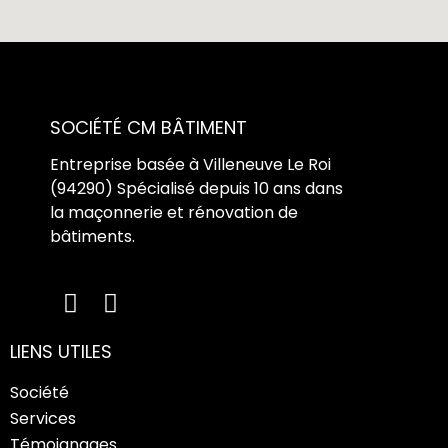
SOCIÉTÉ CM BÂTIMENT
Entreprise basée à Villeneuve Le Roi
(94290) Spécialisé depuis 10 ans dans
la maçonnerie et rénovation de
bâtiments.
LIENS UTILES
Société
Services
Témoignages