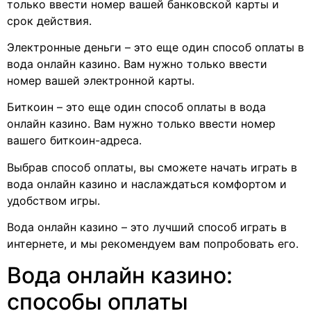
только ввести номер вашей банковской карты и
срок действия.
Электронные деньги – это еще один способ оплаты в
вода онлайн казино. Вам нужно только ввести
номер вашей электронной карты.
Биткоин – это еще один способ оплаты в вода
онлайн казино. Вам нужно только ввести номер
вашего биткоин-адреса.
Выбрав способ оплаты, вы сможете начать играть в
вода онлайн казино и наслаждаться комфортом и
удобством игры.
Вода онлайн казино – это лучший способ играть в
интернете, и мы рекомендуем вам попробовать его.
Вода онлайн казино:
способы оплаты