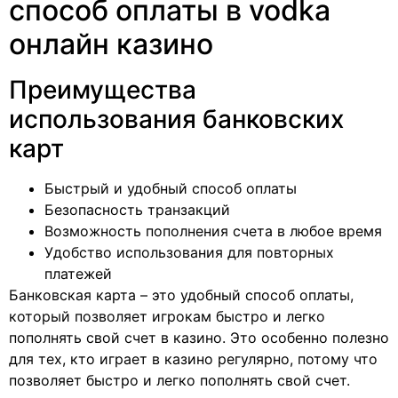
способ оплаты в vodka
онлайн казино
Преимущества
использования банковских
карт
Быстрый и удобный способ оплаты
Безопасность транзакций
Возможность пополнения счета в любое время
Удобство использования для повторных
платежей
Банковская карта – это удобный способ оплаты,
который позволяет игрокам быстро и легко
пополнять свой счет в казино. Это особенно полезно
для тех, кто играет в казино регулярно, потому что
позволяет быстро и легко пополнять свой счет.