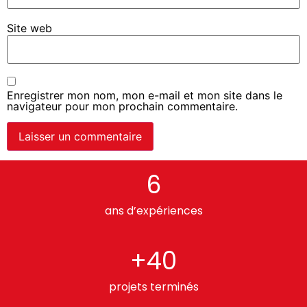
Site web
Enregistrer mon nom, mon e-mail et mon site dans le
navigateur pour mon prochain commentaire.
6
ans d’expériences
+40
projets terminés