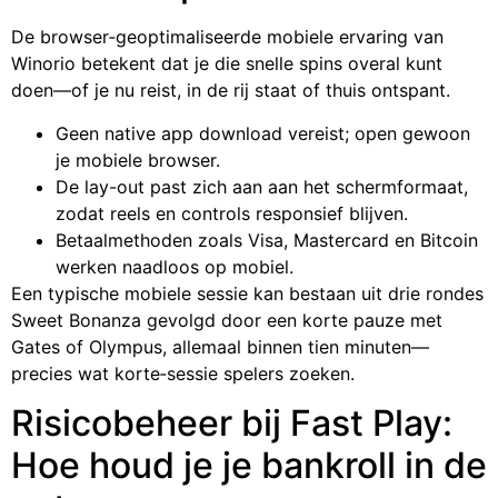
De browser‑geoptimaliseerde mobiele ervaring van
Winorio betekent dat je die snelle spins overal kunt
doen—of je nu reist, in de rij staat of thuis ontspant.
Geen native app download vereist; open gewoon
je mobiele browser.
De lay-out past zich aan aan het schermformaat,
zodat reels en controls responsief blijven.
Betaalmethoden zoals Visa, Mastercard en Bitcoin
werken naadloos op mobiel.
Een typische mobiele sessie kan bestaan uit drie rondes
Sweet Bonanza gevolgd door een korte pauze met
Gates of Olympus, allemaal binnen tien minuten—
precies wat korte‑sessie spelers zoeken.
Risicobeheer bij Fast Play:
Hoe houd je je bankroll in de