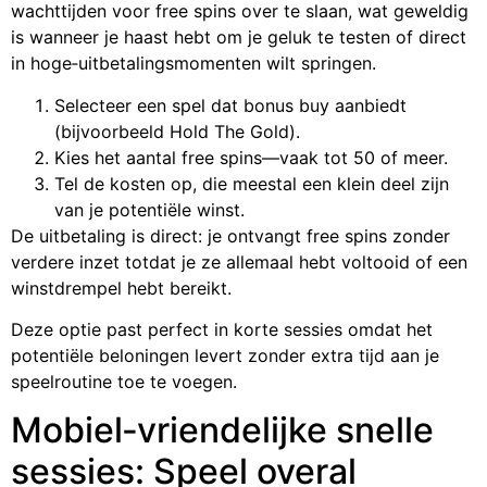
wachttijden voor free spins over te slaan, wat geweldig
is wanneer je haast hebt om je geluk te testen of direct
in hoge‑uitbetalingsmomenten wilt springen.
Selecteer een spel dat bonus buy aanbiedt
(bijvoorbeeld Hold The Gold).
Kies het aantal free spins—vaak tot 50 of meer.
Tel de kosten op, die meestal een klein deel zijn
van je potentiële winst.
De uitbetaling is direct: je ontvangt free spins zonder
verdere inzet totdat je ze allemaal hebt voltooid of een
winstdrempel hebt bereikt.
Deze optie past perfect in korte sessies omdat het
potentiële beloningen levert zonder extra tijd aan je
speelroutine toe te voegen.
Mobiel‑vriendelijke snelle
sessies: Speel overal