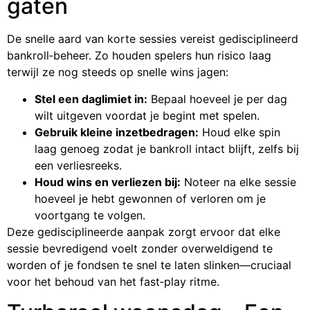
gaten
De snelle aard van korte sessies vereist gedisciplineerd
bankroll‑beheer. Zo houden spelers hun risico laag
terwijl ze nog steeds op snelle wins jagen:
Stel een daglimiet in:
Bepaal hoeveel je per dag
wilt uitgeven voordat je begint met spelen.
Gebruik kleine inzetbedragen:
Houd elke spin
laag genoeg zodat je bankroll intact blijft, zelfs bij
een verliesreeks.
Houd wins en verliezen bij:
Noteer na elke sessie
hoeveel je hebt gewonnen of verloren om je
voortgang te volgen.
Deze gedisciplineerde aanpak zorgt ervoor dat elke
sessie bevredigend voelt zonder overweldigend te
worden of je fondsen te snel te laten slinken—cruciaal
voor het behoud van het fast‑play ritme.