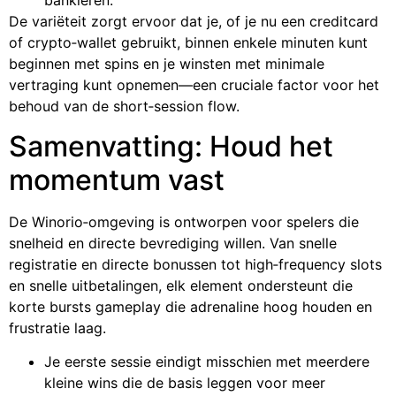
bankieren.
De variëteit zorgt ervoor dat je, of je nu een creditcard
of crypto‑wallet gebruikt, binnen enkele minuten kunt
beginnen met spins en je winsten met minimale
vertraging kunt opnemen—een cruciale factor voor het
behoud van de short‑session flow.
Samenvatting: Houd het
momentum vast
De Winorio‑omgeving is ontworpen voor spelers die
snelheid en directe bevrediging willen. Van snelle
registratie en directe bonussen tot high‑frequency slots
en snelle uitbetalingen, elk element ondersteunt die
korte bursts gameplay die adrenaline hoog houden en
frustratie laag.
Je eerste sessie eindigt misschien met meerdere
kleine wins die de basis leggen voor meer