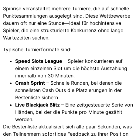
Spinrise veranstaltet mehrere Turniere, die auf schnelle
Punktesammlungen ausgelegt sind. Diese Wettbewerbe
dauern oft nur eine Stunde—ideal für hochintensive
Spieler, die eine strukturierte Konkurrenz ohne lange
Wartezeiten suchen.
Typische Turnierformate sind:
Speed Slots League
– Spieler konkurrieren auf
einem einzelnen Slot um die höchste Auszahlung
innerhalb von 30 Minuten.
Crash Sprint
– Schnelle Runden, bei denen die
schnellsten Cash Outs die Platzierungen in der
Bestenliste sichern.
Live Blackjack Blitz
– Eine zeitgesteuerte Serie von
Händen, bei der die Punkte pro Minute gezählt
werden.
Die Bestenliste aktualisiert sich alle paar Sekunden, was
den Teilnehmern sofortiges Feedback zu ihrer Position