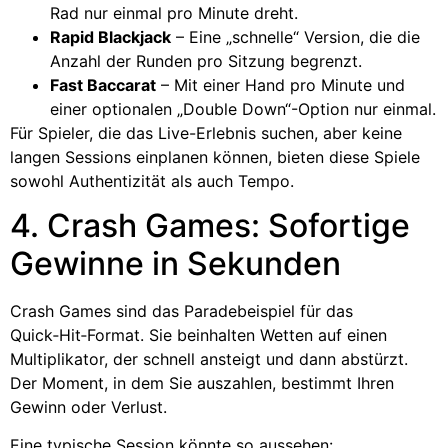
Rad nur einmal pro Minute dreht.
Rapid Blackjack
– Eine „schnelle“ Version, die die
Anzahl der Runden pro Sitzung begrenzt.
Fast Baccarat
– Mit einer Hand pro Minute und
einer optionalen „Double Down“-Option nur einmal.
Für Spieler, die das Live-Erlebnis suchen, aber keine
langen Sessions einplanen können, bieten diese Spiele
sowohl Authentizität als auch Tempo.
4. Crash Games: Sofortige
Gewinne in Sekunden
Crash Games sind das Paradebeispiel für das
Quick‑Hit‑Format. Sie beinhalten Wetten auf einen
Multiplikator, der schnell ansteigt und dann abstürzt.
Der Moment, in dem Sie auszahlen, bestimmt Ihren
Gewinn oder Verlust.
Eine typische Session könnte so aussehen: