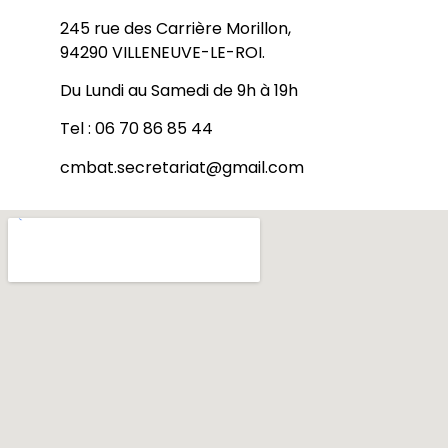
245 rue des Carrière Morillon,
94290 VILLENEUVE-LE-ROI.
Du Lundi au Samedi de 9h à 19h
Tel : 06 70 86 85 44
cmbat.secretariat@gmail.com