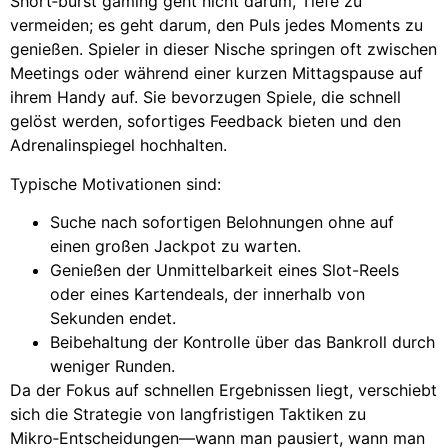
Short‑burst gaming geht nicht darum, Tiefe zu
vermeiden; es geht darum, den Puls jedes Moments zu
genießen. Spieler in dieser Nische springen oft zwischen
Meetings oder während einer kurzen Mittagspause auf
ihrem Handy auf. Sie bevorzugen Spiele, die schnell
gelöst werden, sofortiges Feedback bieten und den
Adrenalinspiegel hochhalten.
Typische Motivationen sind:
Suche nach sofortigen Belohnungen ohne auf
einen großen Jackpot zu warten.
Genießen der Unmittelbarkeit eines Slot-Reels
oder eines Karten­deals, der innerhalb von
Sekunden endet.
Beibehaltung der Kontrolle über das Bankroll durch
weniger Runden.
Da der Fokus auf schnellen Ergebnissen liegt, verschiebt
sich die Strategie von langfristigen Taktiken zu
Mikro‑Entscheidungen—wann man pausiert, wann man