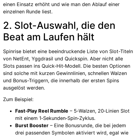
einen Einsatz erhöht und wie man den Ablauf einer
einzelnen Runde liest.
2. Slot-Auswahl, die den
Beat am Laufen hält
Spinrise bietet eine beeindruckende Liste von Slot-Titeln
von NetEnt, Yggdrasil und Quickspin. Aber nicht alle
Slots passen ins Quick‑Hit‑Modell. Die besten Optionen
sind solche mit kurzen Gewinnlinien, schnellen Walzen
und Bonus-Triggern, die innerhalb der ersten Spins
ausgelöst werden.
Zum Beispiel:
Fast‑Play Reel Rumble
– 5‑Walzen, 20‑Linien Slot
mit einem 1‑Sekunden‑Spin‑Zyklus.
Burst Booster
– Eine Bonusrunde, die bei jedem
drei passenden Symbolen aktiviert wird, egal wie