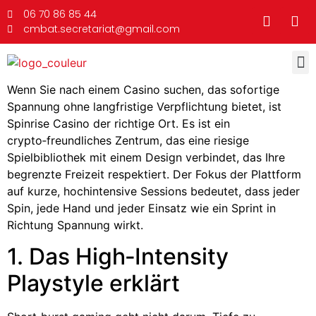
06 70 86 85 44
cmbat.secretariat@gmail.com
Wenn Sie nach einem Casino suchen, das sofortige
Spannung ohne langfristige Verpflichtung bietet, ist
Spinrise Casino der richtige Ort. Es ist ein
crypto‑freundliches Zentrum, das eine riesige
Spielbibliothek mit einem Design verbindet, das Ihre
begrenzte Freizeit respektiert. Der Fokus der Plattform
auf kurze, hochintensive Sessions bedeutet, dass jeder
Spin, jede Hand und jeder Einsatz wie ein Sprint in
Richtung Spannung wirkt.
1. Das High‑Intensity
Playstyle erklärt