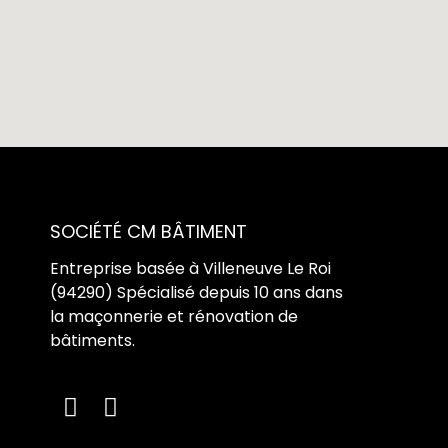
SOCIÉTÉ CM BÂTIMENT
Entreprise basée à Villeneuve Le Roi
(94290) Spécialisé depuis 10 ans dans
la maçonnerie et rénovation de
bâtiments.