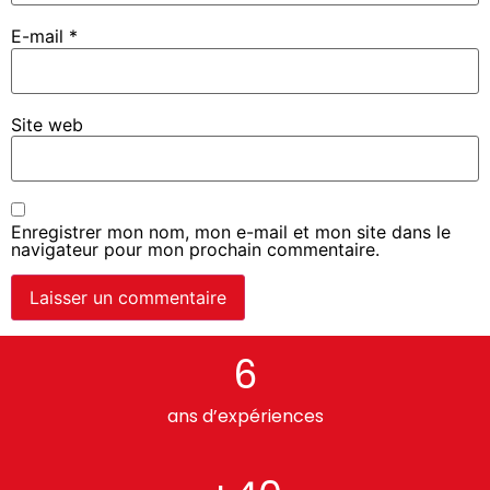
E-mail
*
Site web
Enregistrer mon nom, mon e-mail et mon site dans le
navigateur pour mon prochain commentaire.
6
ans d’expériences