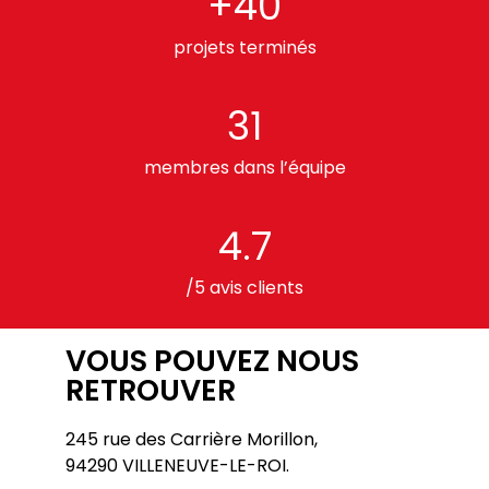
+40
projets terminés
31
membres dans l’équipe
4.7
/5 avis clients
VOUS POUVEZ NOUS
RETROUVER
245 rue des Carrière Morillon,
94290 VILLENEUVE-LE-ROI.