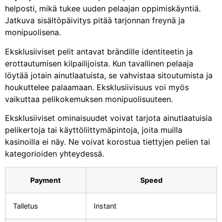
helposti, mikä tukee uuden pelaajan oppimiskäyntiä.
Jatkuva sisältöpäivitys pitää tarjonnan freynä ja
monipuolisena.
Eksklusiiviset pelit antavat brändille identiteetin ja
erottautumisen kilpailijoista. Kun tavallinen pelaaja
löytää jotain ainutlaatuista, se vahvistaa sitoutumista ja
houkuttelee palaamaan. Eksklusiivisuus voi myös
vaikuttaa pelikokemuksen monipuolisuuteen.
Eksklusiiviset ominaisuudet voivat tarjota ainutlaatuisia
pelikertoja tai käyttöliittymäpintoja, joita muilla
kasinoilla ei näy. Ne voivat korostua tiettyjen pelien tai
kategorioiden yhteydessä.
Payment
Speed
Talletus
Instant