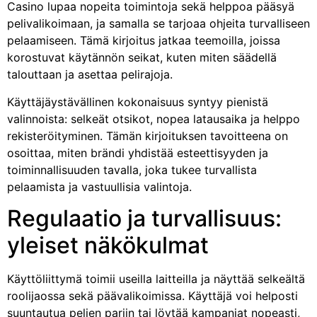
Casino lupaa nopeita toimintoja sekä helppoa pääsyä
pelivalikoimaan, ja samalla se tarjoaa ohjeita turvalliseen
pelaamiseen. Tämä kirjoitus jatkaa teemoilla, joissa
korostuvat käytännön seikat, kuten miten säädellä
talouttaan ja asettaa pelirajoja.
Käyttäjäystävällinen kokonaisuus syntyy pienistä
valinnoista: selkeät otsikot, nopea latausaika ja helppo
rekisteröityminen. Tämän kirjoituksen tavoitteena on
osoittaa, miten brändi yhdistää esteettisyyden ja
toiminnallisuuden tavalla, joka tukee turvallista
pelaamista ja vastuullisia valintoja.
Regulaatio ja turvallisuus:
yleiset näkökulmat
Käyttöliittymä toimii useilla laitteilla ja näyttää selkeältä
roolijaossa sekä päävalikoimissa. Käyttäjä voi helposti
suuntautua pelien pariin tai löytää kampanjat nopeasti,