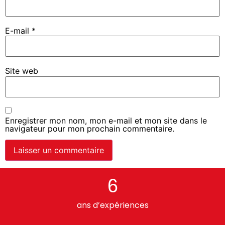
E-mail
*
Site web
Enregistrer mon nom, mon e-mail et mon site dans le
navigateur pour mon prochain commentaire.
6
ans d’expériences