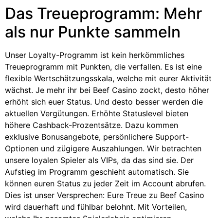
Das Treueprogramm: Mehr
als nur Punkte sammeln
Unser Loyalty-Programm ist kein herkömmliches
Treueprogramm mit Punkten, die verfallen. Es ist eine
flexible Wertschätzungsskala, welche mit eurer Aktivität
wächst. Je mehr ihr bei Beef Casino zockt, desto höher
erhöht sich euer Status. Und desto besser werden die
aktuellen Vergütungen. Erhöhte Statuslevel bieten
höhere Cashback-Prozentsätze. Dazu kommen
exklusive Bonusangebote, persönlichere Support-
Optionen und zügigere Auszahlungen. Wir betrachten
unsere loyalen Spieler als VIPs, da das sind sie. Der
Aufstieg im Programm geschieht automatisch. Sie
können euren Status zu jeder Zeit im Account abrufen.
Dies ist unser Versprechen: Eure Treue zu Beef Casino
wird dauerhaft und fühlbar belohnt. Mit Vorteilen,