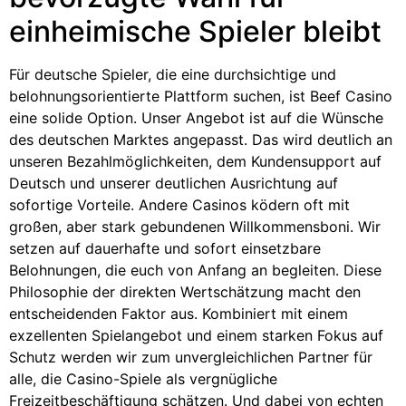
einheimische Spieler bleibt
Für deutsche Spieler, die eine durchsichtige und
belohnungsorientierte Plattform suchen, ist Beef Casino
eine solide Option. Unser Angebot ist auf die Wünsche
des deutschen Marktes angepasst. Das wird deutlich an
unseren Bezahlmöglichkeiten, dem Kundensupport auf
Deutsch und unserer deutlichen Ausrichtung auf
sofortige Vorteile. Andere Casinos ködern oft mit
großen, aber stark gebundenen Willkommensboni. Wir
setzen auf dauerhafte und sofort einsetzbare
Belohnungen, die euch von Anfang an begleiten. Diese
Philosophie der direkten Wertschätzung macht den
entscheidenden Faktor aus. Kombiniert mit einem
exzellenten Spielangebot und einem starken Fokus auf
Schutz werden wir zum unvergleichlichen Partner für
alle, die Casino-Spiele als vergnügliche
Freizeitbeschäftigung schätzen. Und dabei von echten