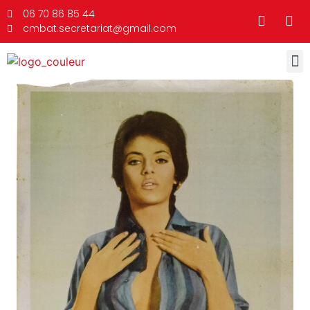
06 70 86 85 44
cmbat.secretariat@gmail.com