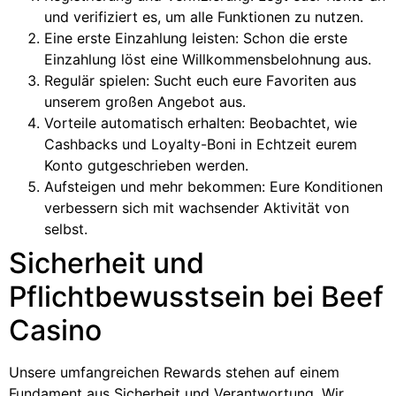
und verifiziert es, um alle Funktionen zu nutzen.
Eine erste Einzahlung leisten: Schon die erste
Einzahlung löst eine Willkommensbelohnung aus.
Regulär spielen: Sucht euch eure Favoriten aus
unserem großen Angebot aus.
Vorteile automatisch erhalten: Beobachtet, wie
Cashbacks und Loyalty-Boni in Echtzeit eurem
Konto gutgeschrieben werden.
Aufsteigen und mehr bekommen: Eure Konditionen
verbessern sich mit wachsender Aktivität von
selbst.
Sicherheit und
Pflichtbewusstsein bei Beef
Casino
Unsere umfangreichen Rewards stehen auf einem
Fundament aus Sicherheit und Verantwortung. Wir