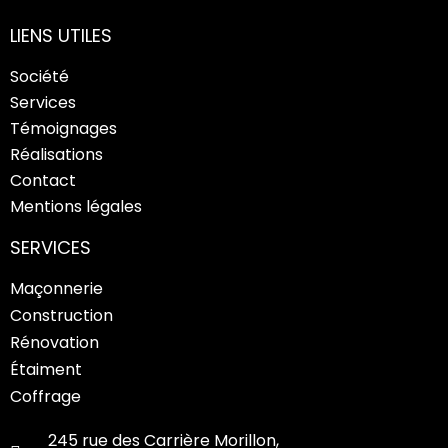
LIENS UTILES
Société
Services
Témoignages
Réalisations
Contact
Mentions légales
SERVICES
Maçonnerie
Construction
Rénovation
Étaiment
Coffrage
245 rue des Carrière Morillon,