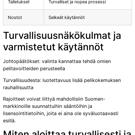
Talletukset
Turvalliset ja nopea prosessi
Nostot
Selkeät käytännöt
Turvallisuusnäkökulmat ja
varmistetut käytännöt
Johtopäätökset: valinta kannattaa tehdä omien
pelitavoitteiden perusteella
Turvallisuudesta: luotettavuus lisää pelikokemuksen
rauhallisuutta
Rajoitteet voivat liittyä mahdollisiin Suomen-
markkinoille suunnattuihin sääntöihin ja
lisensointitietoihin, joita ei aina ole syväluotaavasti
esillä.
Miten aloittaa turvallisesti ja