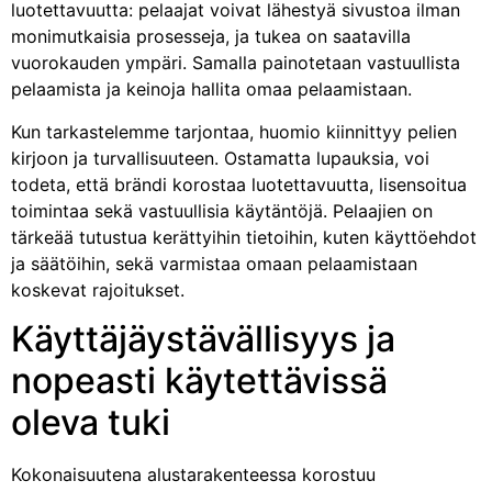
luotettavuutta: pelaajat voivat lähestyä sivustoa ilman
monimutkaisia prosesseja, ja tukea on saatavilla
vuorokauden ympäri. Samalla painotetaan vastuullista
pelaamista ja keinoja hallita omaa pelaamistaan.
Kun tarkastelemme tarjontaa, huomio kiinnittyy pelien
kirjoon ja turvallisuuteen. Ostamatta lupauksia, voi
todeta, että brändi korostaa luotettavuutta, lisensoitua
toimintaa sekä vastuullisia käytäntöjä. Pelaajien on
tärkeää tutustua kerättyihin tietoihin, kuten käyttöehdot
ja säätöihin, sekä varmistaa omaan pelaamistaan
koskevat rajoitukset.
Käyttäjäystävällisyys ja
nopeasti käytettävissä
oleva tuki
Kokonaisuutena alustarakenteessa korostuu