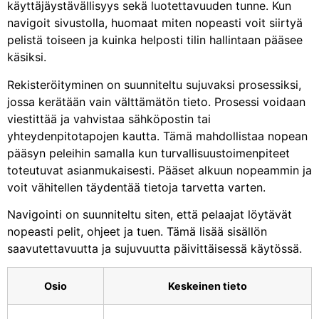
käyttäjäystävällisyys sekä luotettavuuden tunne. Kun
navigoit sivustolla, huomaat miten nopeasti voit siirtyä
pelistä toiseen ja kuinka helposti tilin hallintaan pääsee
käsiksi.
Rekisteröityminen on suunniteltu sujuvaksi prosessiksi,
jossa kerätään vain välttämätön tieto. Prosessi voidaan
viestittää ja vahvistaa sähköpostin tai
yhteydenpitotapojen kautta. Tämä mahdollistaa nopean
pääsyn peleihin samalla kun turvallisuustoimenpiteet
toteutuvat asianmukaisesti. Pääset alkuun nopeammin ja
voit vähitellen täydentää tietoja tarvetta varten.
Navigointi on suunniteltu siten, että pelaajat löytävät
nopeasti pelit, ohjeet ja tuen. Tämä lisää sisällön
saavutettavuutta ja sujuvuutta päivittäisessä käytössä.
Osio
Keskeinen tieto