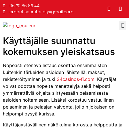
06 70 86 85 44
cmbat.secretariat@gmail.com
Käyttäjälle suunnattu
kokemuksen yleiskatsaus
Nopeasti etenevä listaus osoittaa ensimmäisten
kuitenkin tärkeiden asioiden lähisteillä: maksut,
rekisteröityminen ja tuki
24casinos-fi.com
. Käyttäjät
voivat odottaa nopeita menettelyjä sekä helposti
ymmärrettäviä ohjeita siirtyessään pelaamisesta
asioiden hoitamiseen. Lisäksi korostuu vastuullinen
pelaaminen ja pelaajan valvonta, jolloin jokaisen on
helpompi pysyä kurissa.
Käyttäjäystävällinen näkökulma korostaa helppoutta ja