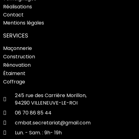
Réalisations
Contact
Mentions légales
SERVICES
Maçonnerie
Construction
Rénovation
Étaiment
Coffrage
245 rue des Carrière Morillon,
94290 VILLENEUVE-LE-ROI
06 70 86 85 44
cmbat.secretariat@gmail.com
Lun. - Sam. : 9h- 19h