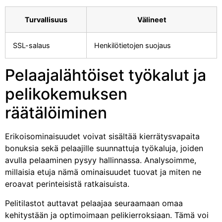
Turvallisuus
Välineet
SSL-salaus
Henkilötietojen suojaus
Pelaajalähtöiset työkalut ja
pelikokemuksen
räätälöiminen
Erikoisominaisuudet voivat sisältää kierrätysvapaita
bonuksia sekä pelaajille suunnattuja työkaluja, joiden
avulla pelaaminen pysyy hallinnassa. Analysoimme,
millaisia etuja nämä ominaisuudet tuovat ja miten ne
eroavat perinteisistä ratkaisuista.
Pelitilastot auttavat pelaajaa seuraamaan omaa
kehitystään ja optimoimaan pelikierroksiaan. Tämä voi