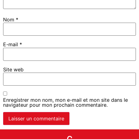
Nom
*
E-mail
*
Site web
Enregistrer mon nom, mon e-mail et mon site dans le
navigateur pour mon prochain commentaire.