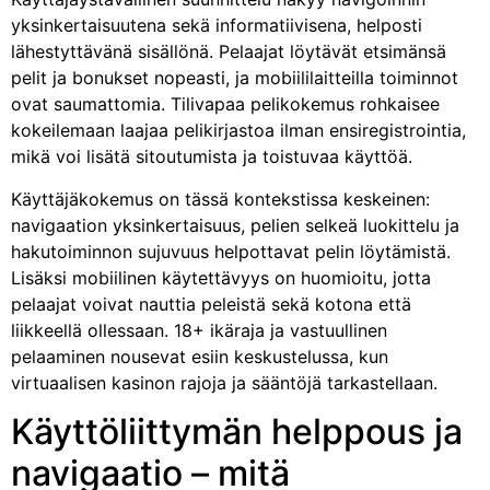
yksinkertaisuutena sekä informatiivisena, helposti
lähestyttävänä sisällönä. Pelaajat löytävät etsimänsä
pelit ja bonukset nopeasti, ja mobiililaitteilla toiminnot
ovat saumattomia. Tilivapaa pelikokemus rohkaisee
kokeilemaan laajaa pelikirjastoa ilman ensiregistrointia,
mikä voi lisätä sitoutumista ja toistuvaa käyttöä.
Käyttäjäkokemus on tässä kontekstissa keskeinen:
navigaation yksinkertaisuus, pelien selkeä luokittelu ja
hakutoiminnon sujuvuus helpottavat pelin löytämistä.
Lisäksi mobiilinen käytettävyys on huomioitu, jotta
pelaajat voivat nauttia peleistä sekä kotona että
liikkeellä ollessaan. 18+ ikäraja ja vastuullinen
pelaaminen nousevat esiin keskustelussa, kun
virtuaalisen kasinon rajoja ja sääntöjä tarkastellaan.
Käyttöliittymän helppous ja
navigaatio – mitä