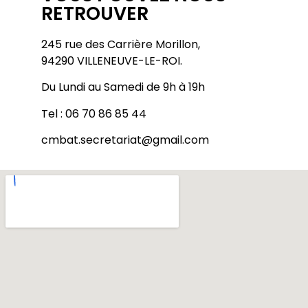
RETROUVER
245 rue des Carrière Morillon,
94290 VILLENEUVE-LE-ROI.
Du Lundi au Samedi de 9h à 19h
Tel : 06 70 86 85 44
cmbat.secretariat@gmail.com