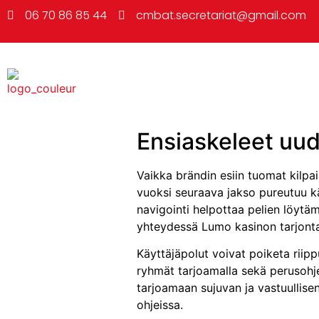
06 70 86 85 44
cmbat.secretariat@gmail.com
Ensiaskeleet uud
Vaikka brändin esiin tuomat kilpa
vuoksi seuraava jakso pureutuu käy
navigointi helpottaa pelien löytä
yhteydessä Lumo kasinon tarjonta a
Käyttäjäpolut voivat poiketa riip
ryhmät tarjoamalla sekä perusohj
tarjoamaan sujuvan ja vastuullise
ohjeissa.