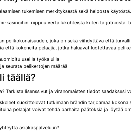
pelaamisen tukemisen merkityksestä sekä helposta käytöstä.
kasinoihin, riippuu vertailukohteista kuten tarjotniosta, t
n pelikokonaisuuden, joka on sekä viihdyttävä että turvall
ia että kokeneita pelaajia, jotka haluavat luotettavaa pelike
uomioitu useilla työkaluilla
t ja seurata pelikertojen määrää
i täällä?
a? Tarkista lisenssivut ja viranomaisten tiedot saadaksesi 
skeleet suosittelevat tutkimaan brändin tarjoamaa kokonaisu
oituina pelaajat voivat tehdä parhaita päätöksiä ja löytää o
 yhteyttä asiakaspalveluun?