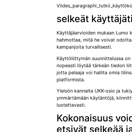
Viides_paragraphi_tutkii_käyttö
selkeät käyttäjä
Käyttäjäarvioiden mukaan Lumo ka
hahmottaa, mitä he voivat odotta
kampanjoita turvallisesti.
Käyttöliittymän suunnittelussa on 
nopeasti löytää tärkeän tiedon lii
jotta pelaaja voi hallita omia til
platformista.
Yleisön kannalta UKK-osio ja tuki
ymmärtämään käytäntöjä, kiinnitt
luotettavasti.
Kokonaisuus void
etsivät selkeää j