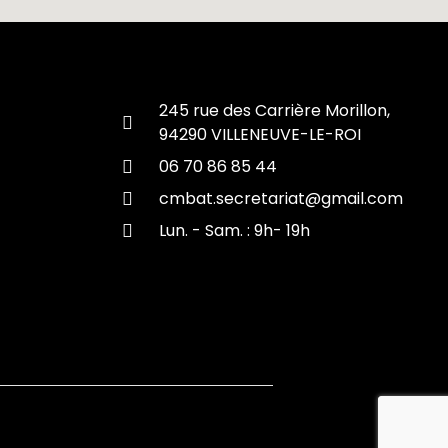
245 rue des Carrière Morillon,
94290 VILLENEUVE-LE-ROI
06 70 86 85 44
cmbat.secretariat@gmail.com
Lun. - Sam. : 9h- 19h