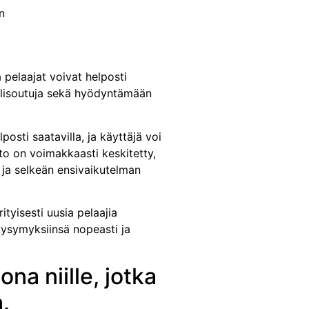
n
pelaajat voivat helposti
elisoutuja sekä hyödyntämään
osti saatavilla, ja käyttäjä voi
nto on voimakkaasti keskitetty,
n ja selkeän ensivaikutelman
tyisesti uusia pelaajia
kysymyksiinsä nopeasti ja
a niille, jotka
.