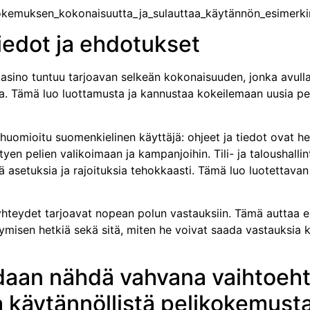
kokemuksen_kokonaisuutta_ja_sulauttaa_käytännön_esimerki
tiedot ja ehdotukset
sino tuntuu tarjoavan selkeän kokonaisuuden, jonka avulla 
a. Tämä luo luottamusta ja kannustaa kokeilemaan uusia p
huomioitu suomenkielinen käyttäjä: ohjeet ja tiedot ovat help
ttyen pelien valikoimaan ja kampanjoihin. Tili- ja taloushalli
insä asetuksia ja rajoituksia tehokkaasti. Tämä luo luotettava
yhteydet tarjoavat nopean polun vastauksiin. Tämä auttaa eri
ymisen hetkiä sekä sitä, miten he voivat saada vastauksia 
aan nähdä vahvana vaihtoehton
a käytännöllistä pelikokemusta