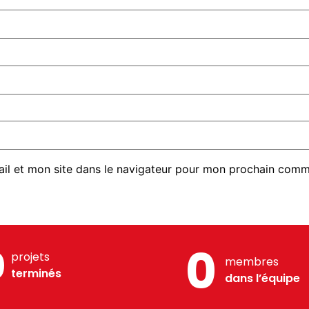
il et mon site dans le navigateur pour mon prochain comm
0
0
projets
membres
terminés
dans l’équipe