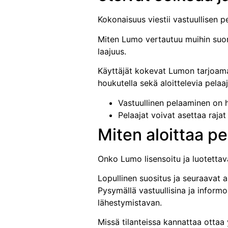
Kokonaisuus viestii vastuullisen 
Miten Lumo vertautuu muihin suomi-
laajuus.
Käyttäjät kokevat Lumon tarjoama
houkutella sekä aloittelevia pelaaj
Vastuullinen pelaaminen on h
Pelaajat voivat asettaa raja
Miten aloittaa pel
Onko Lumo lisensoitu ja luotettav
Lopullinen suositus ja seuraavat a
Pysymällä vastuullisina ja inform
lähestymistavan.
Missä tilanteissa kannattaa ottaa