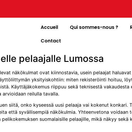
Accueil
Qui sommes-nous ?
Contact
elle pelaajalle Lumossa
ilevat näkökulmat ovat kiinnostavia, usein pelaajat haluav
ttöliittymän yksityiskohtiin: miten rekisteröinti hoituu, löy
mistä. Käyttäjäkokemus riippuu sekä teknisestä vakaudesta et
rvioidaan reilulla tavalla.
puen siitä, onko kyseessä uusi pelaaja vai kokenut konkari
eita että syvällisempiä näkökulmia. Yhteenvetona voidaan t
n pelikokemuksen suomalaisille pelaajille, mikä näkyy sekä 