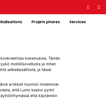
Réalisations
Projets phares
Services
at konkreettisia kokemuksia. Tämän
tyykö mobiilisovellusta ja miten
tä selkeäsisällöstä, ja tässä
. Tämä artikkeli huomioi molemmat
odeta, että Lumo kasino pyrkii
käyttöliittymässä että käytännön