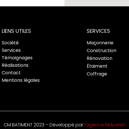
LIENS UTILES
SERVICES
Société
Maçonnerie
Services
Construction
Témoignages
Rénovation
Réalisations
Étaiment
Contact
Coffrage
Mentions légales
CM BATIMENT 2023 – Développé par
l’agence Nidyanet