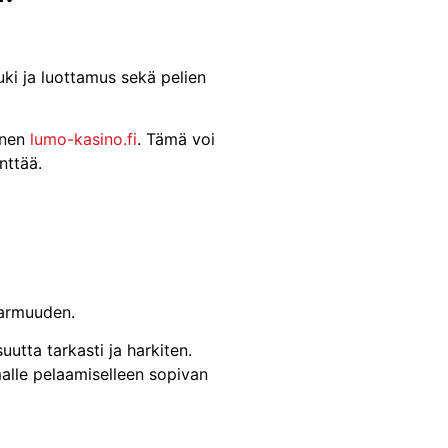
uki ja luottamus sekä pelien
inen
lumo-kasino.fi
. Tämä voi
nttää.
varmuuden.
utta tarkasti ja harkiten.
malle pelaamiselleen sopivan