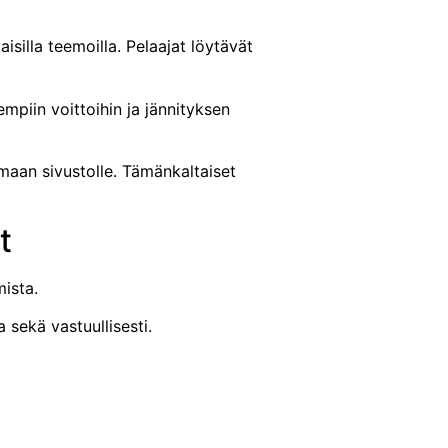
aisilla teemoilla. Pelaajat löytävät
empiin voittoihin ja jännityksen
amaan sivustolle. Tämänkaltaiset
t
ista.
 sekä vastuullisesti.