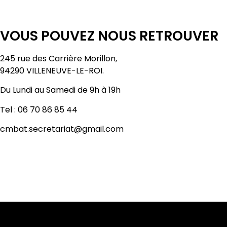
VOUS POUVEZ NOUS RETROUVER
245 rue des Carrière Morillon,
94290 VILLENEUVE-LE-ROI.
Du Lundi au Samedi de 9h à 19h
Tel : 06 70 86 85 44
cmbat.secretariat@gmail.com