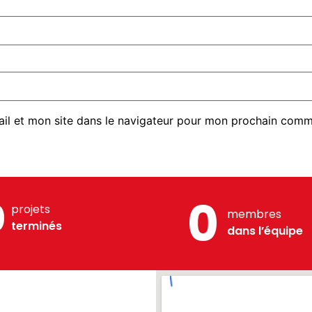
il et mon site dans le navigateur pour mon prochain comm
0
0
projets
membres
terminés
dans l’équipe