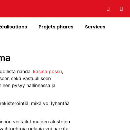
Réalisations
Projets phares
Services
lma
hdollista nähdä,
kasino possu
,
seen sekä vastuulliseen
minen pysyy hallinnassa ja
ekisteröintiä, mikä voi lyhentää
ännön vertailut muiden alustojen
 vaihtoehtoja pelaaja voi harkita