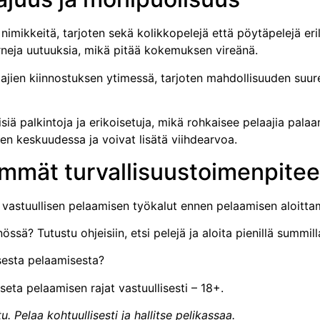
a nimikkeitä, tarjoten sekä kolikkopelejä että pöytäpelejä eril
rneja uutuuksia, mikä pitää kokemuksen vireänä.
laajien kiinnostuksen ytimessä, tarjoten mahdollisuuden suur
siä palkintoja ja erikoisetuja, mikä rohkaisee pelaajia pala
den keskuudessa ja voivat lisätä viihdearvoa.
immät turvallisuustoimenpitee
 vastuullisen pelaamisen työkalut ennen pelaamisen aloittam
sä? Tutustu ohjeisiin, etsi pelejä ja aloita pienillä summilla
isesta pelaamisesta?
seta pelaamisen rajat vastuullisesti – 18+.
. Pelaa kohtuullisesti ja hallitse pelikassaa.