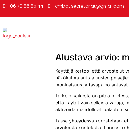
06 70 86 85 44
cmbat.secretariat@gmail.com
Alustava arvio: 
Käyttäjä kertoo, että arvostelut 
näkökulma auttaa uusien pelaajie
moninaisuus ja tasapaino antavat 
Tärkein kaikesta on pitää mielessä
että käytät vain sellaisia varoja, 
aktivoida mahdolliset palautumism
Tässä yhteydessä korostetaan, että
arvokasta kontekstia. Lopuksi roh