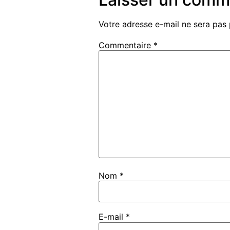
Votre adresse e-mail ne sera pas 
Commentaire
*
Nom
*
E-mail
*