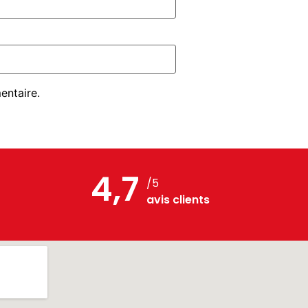
entaire.
4,7
/5
avis clients