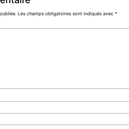
publiée.
Les champs obligatoires sont indiqués avec
*