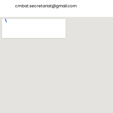
cmbat.secretariat@gmail.com