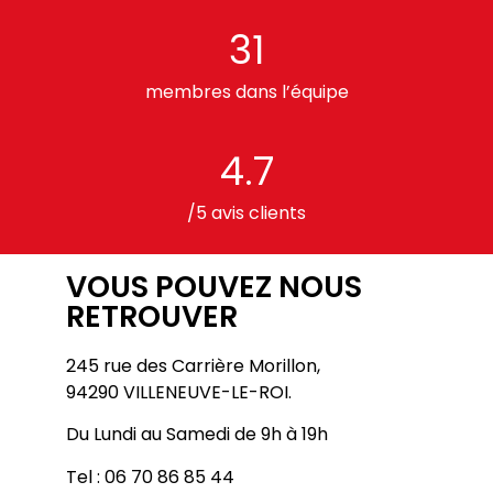
31
membres dans l’équipe
4.7
/5 avis clients
VOUS POUVEZ NOUS
RETROUVER
245 rue des Carrière Morillon,
94290 VILLENEUVE-LE-ROI.
Du Lundi au Samedi de 9h à 19h
Tel : 06 70 86 85 44