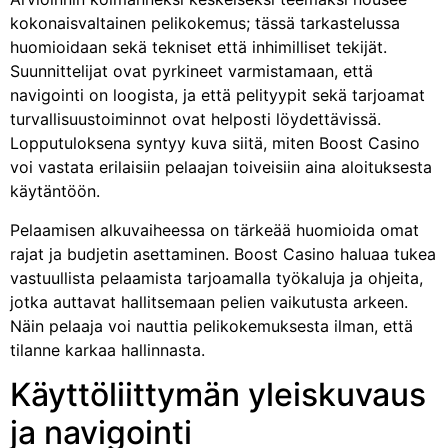
kokonaisvaltainen pelikokemus; tässä tarkastelussa
huomioidaan sekä tekniset että inhimilliset tekijät.
Suunnittelijat ovat pyrkineet varmistamaan, että
navigointi on loogista, ja että pelityypit sekä tarjoamat
turvallisuustoiminnot ovat helposti löydettävissä.
Lopputuloksena syntyy kuva siitä, miten Boost Casino
voi vastata erilaisiin pelaajan toiveisiin aina aloituksesta
käytäntöön.
Pelaamisen alkuvaiheessa on tärkeää huomioida omat
rajat ja budjetin asettaminen. Boost Casino haluaa tukea
vastuullista pelaamista tarjoamalla työkaluja ja ohjeita,
jotka auttavat hallitsemaan pelien vaikutusta arkeen.
Näin pelaaja voi nauttia pelikokemuksesta ilman, että
tilanne karkaa hallinnasta.
Käyttöliittymän yleiskuvaus
ja navigointi