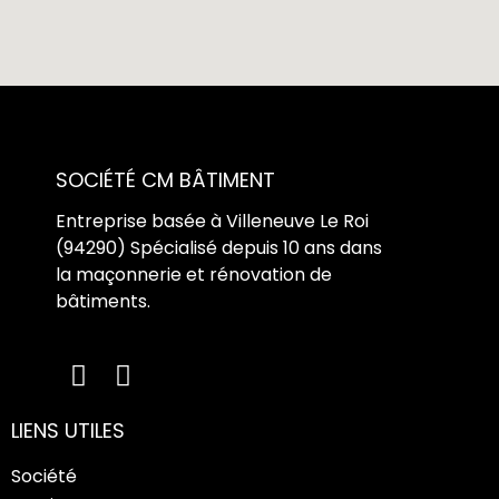
SOCIÉTÉ CM BÂTIMENT
Entreprise basée à Villeneuve Le Roi
(94290) Spécialisé depuis 10 ans dans
la maçonnerie et rénovation de
bâtiments.
LIENS UTILES
Société