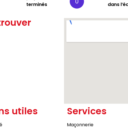
0
terminés
dans l’é
trouver
ns utiles
Services
é
Maçonnerie