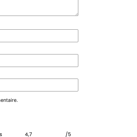
entaire.
s
4,7
/5