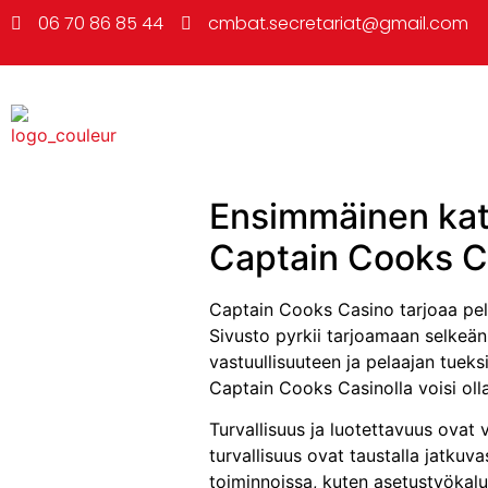
06 70 86 85 44
cmbat.secretariat@gmail.com
Ensimmäinen kats
Captain Cooks C
Captain Cooks Casino tarjoaa pel
Sivusto pyrkii tarjoamaan selkeän
vastuullisuuteen ja pelaajan tueks
Captain Cooks Casinolla voisi olla
Turvallisuus ja luotettavuus ovat 
turvallisuus ovat taustalla jatku
toiminnoissa, kuten asetustyökalui