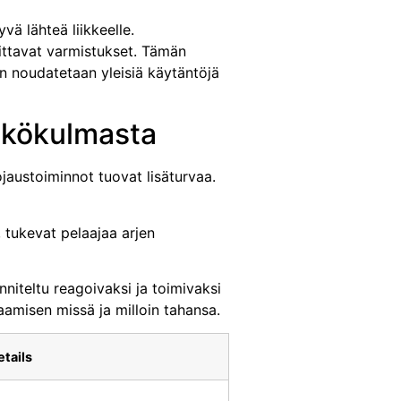
vä lähteä liikkeelle.
vittavat varmistukset. Tämän
un noudatetaan yleisiä käytäntöjä
äkökulmasta
ojaustoiminnot tuovat lisäturvaa.
, tukevat pelaajaa arjen
niteltu reagoivaksi ja toimivaksi
laamisen missä ja milloin tahansa.
etails