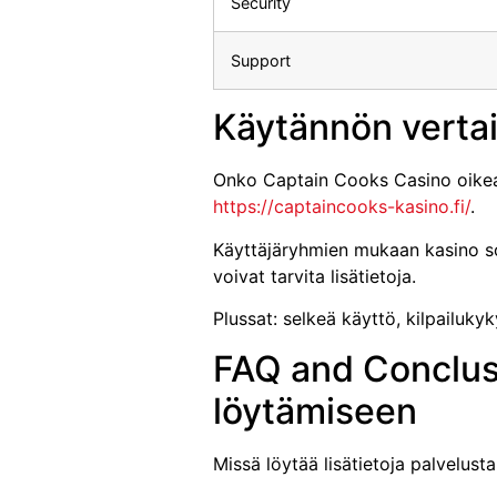
Security
Support
Käytännön vertai
Onko Captain Cooks Casino oikea v
https://captaincooks-kasino.fi/
.
Käyttäjäryhmien mukaan kasino sovel
voivat tarvita lisätietoja.
Plussat: selkeä käyttö, kilpailuky
FAQ and Conclus
löytämiseen
Missä löytää lisätietoja palvelusta: