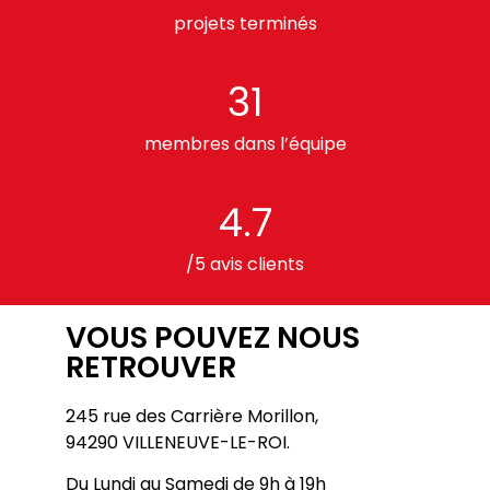
projets terminés
31
membres dans l’équipe
4.7
/5 avis clients
VOUS POUVEZ NOUS
RETROUVER
245 rue des Carrière Morillon,
94290 VILLENEUVE-LE-ROI.
Du Lundi au Samedi de 9h à 19h