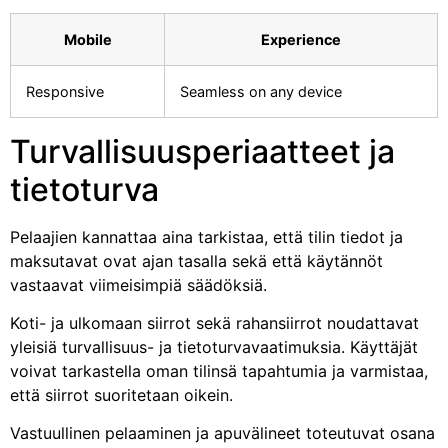
Mobile
Experience
Responsive
Seamless on any device
Turvallisuusperiaatteet ja
tietoturva
Pelaajien kannattaa aina tarkistaa, että tilin tiedot ja
maksutavat ovat ajan tasalla sekä että käytännöt
vastaavat viimeisimpiä säädöksiä.
Koti- ja ulkomaan siirrot sekä rahansiirrot noudattavat
yleisiä turvallisuus- ja tietoturvavaatimuksia. Käyttäjät
voivat tarkastella oman tilinsä tapahtumia ja varmistaa,
että siirrot suoritetaan oikein.
Vastuullinen pelaaminen ja apuvälineet toteutuvat osana