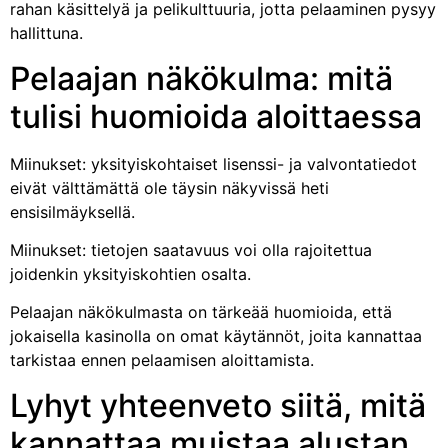
rahan käsittelyä ja pelikulttuuria, jotta pelaaminen pysyy
hallittuna.
Pelaajan näkökulma: mitä
tulisi huomioida aloittaessa
Miinukset: yksityiskohtaiset lisenssi- ja valvontatiedot
eivät välttämättä ole täysin näkyvissä heti
ensisilmäyksellä.
Miinukset: tietojen saatavuus voi olla rajoitettua
joidenkin yksityiskohtien osalta.
Pelaajan näkökulmasta on tärkeää huomioida, että
jokaisella kasinolla on omat käytännöt, joita kannattaa
tarkistaa ennen pelaamisen aloittamista.
Lyhyt yhteenveto siitä, mitä
kannattaa muistaa alustan