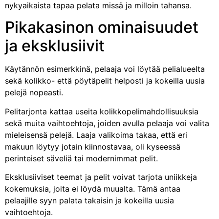
nykyaikaista tapaa pelata missä ja milloin tahansa.
Pikakasinon ominaisuudet
ja eksklusiivit
Käytännön esimerkkinä, pelaaja voi löytää pelialueelta
sekä kolikko- että pöytäpelit helposti ja kokeilla uusia
pelejä nopeasti.
Pelitarjonta kattaa useita kolikkopelimahdollisuuksia
sekä muita vaihtoehtoja, joiden avulla pelaaja voi valita
mieleisensä pelejä. Laaja valikoima takaa, että eri
makuun löytyy jotain kiinnostavaa, oli kyseessä
perinteiset säveliä tai modernimmat pelit.
Eksklusiiviset teemat ja pelit voivat tarjota uniikkeja
kokemuksia, joita ei löydä muualta. Tämä antaa
pelaajille syyn palata takaisin ja kokeilla uusia
vaihtoehtoja.