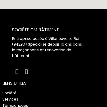
SOCIÉTÉ CM BÂTIMENT
Entreprise basée à Villeneuve Le Roi
(94290) Spécialisé depuis 10 ans dans
la maçonnerie et rénovation de
bâtiments.
LIENS UTILES
Société
Services
Témoignages