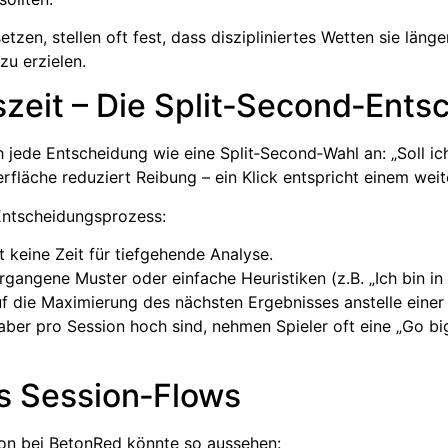
tzen, stellen oft fest, dass diszipliniertes Wetten sie länger
zu erzielen.
szeit – Die Split‑Second‑Ent
h jede Entscheidung wie eine Split‑Second‑Wahl an: „Soll ic
rfläche reduziert Reibung – ein Klick entspricht einem weit
Entscheidungsprozess:
t keine Zeit für tiefgehende Analyse.
ergangene Muster oder einfache Heuristiken (z.B. „Ich bin in
f die Maximierung des nächsten Ergebnisses anstelle einer l
 aber pro Session hoch sind, nehmen Spieler oft eine „Go b
es Session‑Flows
sion bei BetonRed könnte so aussehen: