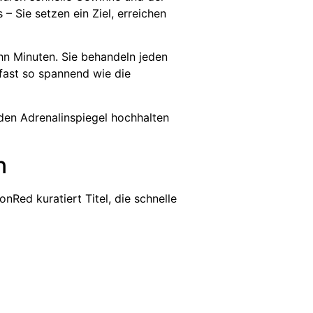
 – Sie setzen ein Ziel, erreichen
hn Minuten. Sie behandeln jeden
fast so spannend wie die
 den Adrenalinspiegel hochhalten
n
nRed kuratiert Titel, die schnelle