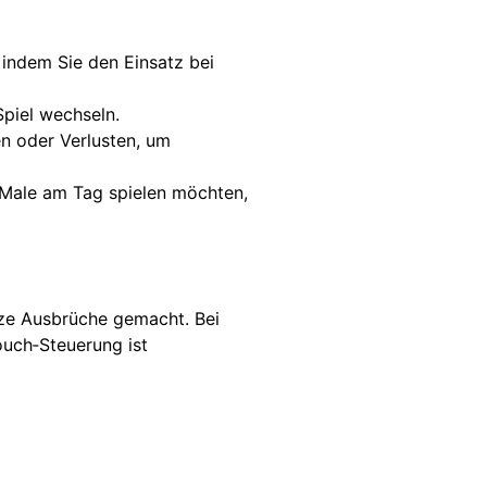
 indem Sie den Einsatz bei
Spiel wechseln.
n oder Verlusten, um
le Male am Tag spielen möchten,
rze Ausbrüche gemacht. Bei
ouch‑Steuerung ist