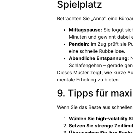
Spielplatz
Betrachten Sie „Anna“, eine Büroa
Mittagspause:
Sie loggt sic
Minuten und gewinnt dabei e
Pendeln:
Im Zug prüft sie P
eine schnelle Rubbellose.
Abendliche Entspannung:
N
Schlafengehen – gerade gen
Dieses Muster zeigt, wie kurze A
mentale Erholung zu bieten.
9. Tipps für max
Wenn Sie das Beste aus schnellen
Wählen Sie high‑volatility Sl
Setzen Sie strenge Zeitlimit
Überwachen Sie Ihre Bankro