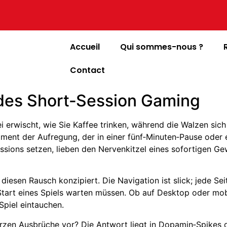
Accueil
Qui sommes-nous ?
Contact
 des Short‑Session Gaming
 erwischt, wie Sie Kaffee trinken, während die Walzen sich
Moment der Aufregung, der in einer fünf‑Minuten‑Pause oder
Sessions setzen, lieben den Nervenkitzel eines sofortigen Ge
 diesen Rausch konzipiert. Die Navigation ist slick; jede Seit
Start eines Spiels warten müssen. Ob auf Desktop oder mobi
 Spiel eintauchen.
zen Ausbrüche vor? Die Antwort liegt in Dopamin‑Spikes 