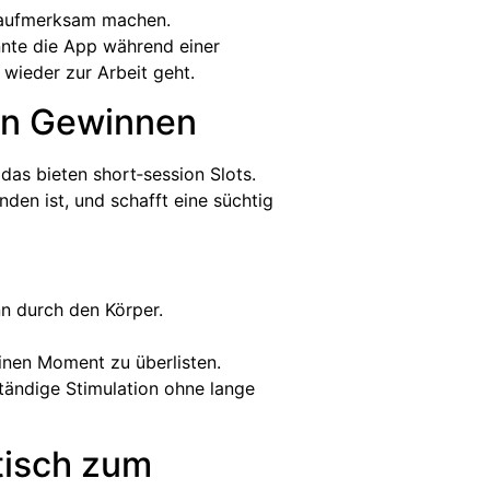
e aufmerksam machen.
önnte die App während einer
wieder zur Arbeit geht.
len Gewinnen
as bieten short‑session Slots.
den ist, und schafft eine süchtig
nn durch den Körper.
einen Moment zu überlisten.
tändige Stimulation ohne lange
tisch zum