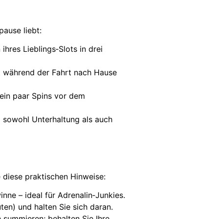
ause liebt:
hres Lieblings‑Slots in drei
lt während der Fahrt nach Hause
ein paar Spins vor dem
m sowohl Unterhaltung als auch
 diese praktischen Hinweise:
ne – ideal für Adrenalin‑Junkies.
ten) und halten Sie sich daran.
 summieren; behalten Sie Ihre