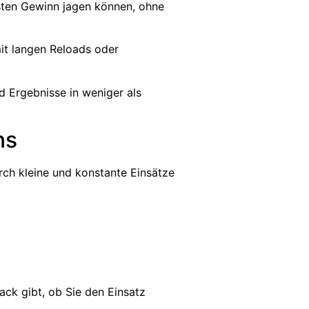
hsten Gewinn jagen können, ohne
mit langen Reloads oder
d Ergebnisse in weniger als
ns
rch kleine und konstante Einsätze
ack gibt, ob Sie den Einsatz