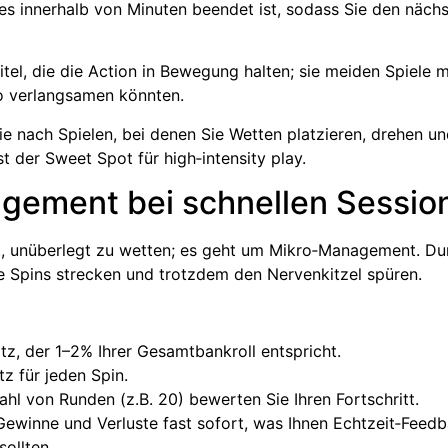
s es innerhalb von Minuten beendet ist, sodass Sie den näc
tel, die die Action in Bewegung halten; sie meiden Spiele 
o verlangsamen könnten.
ie nach Spielen, bei denen Sie Wetten platzieren, drehen un
t der Sweet Spot für high‑intensity play.
agement bei schnellen Sessio
ht, unüberlegt zu wetten; es geht um Mikro‑Management. Du
le Spins strecken und trotzdem den Nervenkitzel spüren.
tz, der 1–2% Ihrer Gesamtbankroll entspricht.
tz für jeden Spin.
hl von Runden (z.B. 20) bewerten Sie Ihren Fortschritt.
 Gewinne und Verluste fast sofort, was Ihnen Echtzeit‑Feedb
sollten.