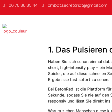
06 70 86 85 44
cmbat.secretariat@gmail.com
1. Das Pulsieren
Haben Sie sich schon einmal dabei
short, high‑intensity play – ein 
Spieler, die auf diese schnellen 
Ergebnisse fast sofort zu sehen.
Bei BetonRed ist die Plattform für
Sekunde, sodass Sie nie auf den 
responsiv und lässt Sie direkt ins
Warum ziehen Menschen diese kur