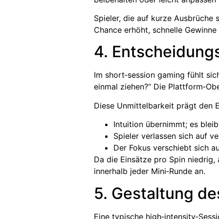
Spieler, die auf kurze Ausbrüche se
Chance erhöht, schnelle Gewinne 
4. Entscheidung
Im short‑session gaming fühlt sic
einmal ziehen?“ Die Plattform‑Obe
Diese Unmittelbarkeit prägt den 
Intuition übernimmt; es bleib
Spieler verlassen sich auf v
Der Fokus verschiebt sich au
Da die Einsätze pro Spin niedrig,
innerhalb jeder Mini‑Runde an.
5. Gestaltung d
Eine typische high‑intensity‑Ses