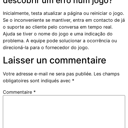
descobrir um erro num jogo?
Inicialmente, testa atualizar a página ou reiniciar o jogo.
Se o inconveniente se mantiver, entra em contacto de já
o suporte ao cliente pelo conversa em tempo real.
Ajuda se tiver o nome do jogo e uma indicação do
problema. A equipe pode solucionar a ocorrência ou
direcioná-la para o fornecedor do jogo.
Laisser un commentaire
Votre adresse e-mail ne sera pas publiée.
Les champs
obligatoires sont indiqués avec
*
Commentaire
*