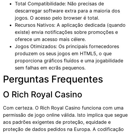
Total Compatibilidade: Não precisas de
descarregar software extra para a maioria dos
jogos. O acesso pelo browser é total.
Recursos Nativos: A aplicação dedicada (quando
existe) envia notificações sobre promoções e
oferece um acesso mais célere.
Jogos Otimizados: Os principais fornecedores
produzem os seus jogos em HTML5, o que
proporciona gráficos fluídos e uma jogabilidade
sem falhas em ecrãs pequenos.
Perguntas Frequentes
O Rich Royal Casino
Com certeza. O Rich Royal Casino funciona com uma
permissão de jogo online válida. Isto implica que segue
aos padrões exigentes de proteção, equidade e
proteção de dados pedidos na Europa. A codificação