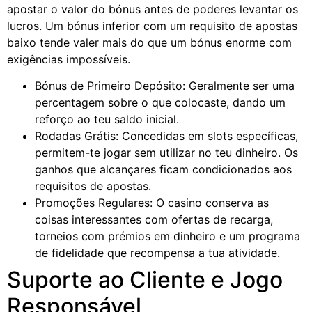
apostar o valor do bónus antes de poderes levantar os
lucros. Um bónus inferior com um requisito de apostas
baixo tende valer mais do que um bónus enorme com
exigências impossíveis.
Bónus de Primeiro Depósito: Geralmente ser uma
percentagem sobre o que colocaste, dando um
reforço ao teu saldo inicial.
Rodadas Grátis: Concedidas em slots específicas,
permitem-te jogar sem utilizar no teu dinheiro. Os
ganhos que alcançares ficam condicionados aos
requisitos de apostas.
Promoções Regulares: O casino conserva as
coisas interessantes com ofertas de recarga,
torneios com prémios em dinheiro e um programa
de fidelidade que recompensa a tua atividade.
Suporte ao Cliente e Jogo
Responsável