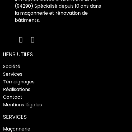
(94290) Spécialisé depuis 10 ans dans
la maçonnerie et rénovation de
bâtiments.
LIENS UTILES
Société
Services
Témoignages
Réalisations
Contact
Mentions légales
SERVICES
Maçonnerie