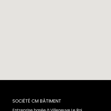
SOCIÉTÉ CM BÂTIMENT
Entreprise basée à Villeneuve Le Roi