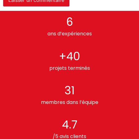
6
ans d’expériences
+40
projets terminés
31
membres dans l’équipe
4.7
/5 avis clients