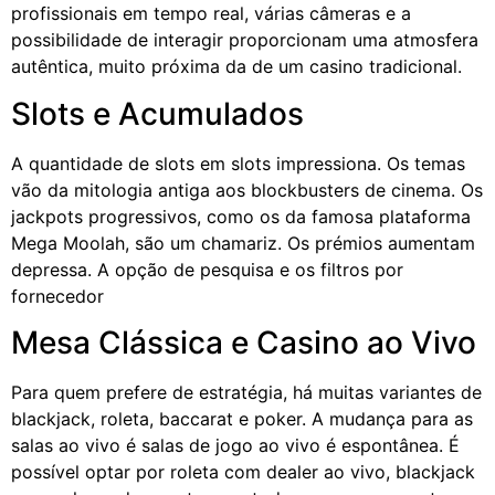
profissionais em tempo real, várias câmeras e a
possibilidade de interagir proporcionam uma atmosfera
autêntica, muito próxima da de um casino tradicional.
Slots e Acumulados
A quantidade de slots em slots impressiona. Os temas
vão da mitologia antiga aos blockbusters de cinema. Os
jackpots progressivos, como os da famosa plataforma
Mega Moolah, são um chamariz. Os prémios aumentam
depressa. A opção de pesquisa e os filtros por
fornecedor
Mesa Clássica e Casino ao Vivo
Para quem prefere de estratégia, há muitas variantes de
blackjack, roleta, baccarat e poker. A mudança para as
salas ao vivo é salas de jogo ao vivo é espontânea. É
possível optar por roleta com dealer ao vivo, blackjack