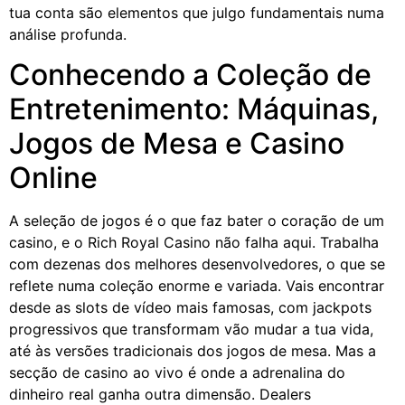
tua conta são elementos que julgo fundamentais numa
análise profunda.
Conhecendo a Coleção de
Entretenimento: Máquinas,
Jogos de Mesa e Casino
Online
A seleção de jogos é o que faz bater o coração de um
casino, e o Rich Royal Casino não falha aqui. Trabalha
com dezenas dos melhores desenvolvedores, o que se
reflete numa coleção enorme e variada. Vais encontrar
desde as slots de vídeo mais famosas, com jackpots
progressivos que transformam vão mudar a tua vida,
até às versões tradicionais dos jogos de mesa. Mas a
secção de casino ao vivo é onde a adrenalina do
dinheiro real ganha outra dimensão. Dealers