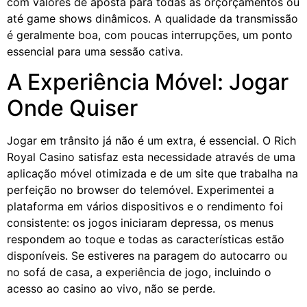
com valores de aposta para todas as orçorçamentos ou
até game shows dinâmicos. A qualidade da transmissão
é geralmente boa, com poucas interrupções, um ponto
essencial para uma sessão cativa.
A Experiência Móvel: Jogar
Onde Quiser
Jogar em trânsito já não é um extra, é essencial. O Rich
Royal Casino satisfaz esta necessidade através de uma
aplicação móvel otimizada e de um site que trabalha na
perfeição no browser do telemóvel. Experimentei a
plataforma em vários dispositivos e o rendimento foi
consistente: os jogos iniciaram depressa, os menus
respondem ao toque e todas as características estão
disponíveis. Se estiveres na paragem do autocarro ou
no sofá de casa, a experiência de jogo, incluindo o
acesso ao casino ao vivo, não se perde.